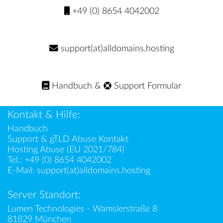
+49 (0) 8654 4042002
support(at)alldomains.hosting
Handbuch
&
Support Formular
Kontakt & Hilfe:
Handbuch
Support & gTLD Abuse Kontakt
Hosting Abuse (EU 2021/784)
Tel.:
+49 (0) 8654 4042002
E-Mail:
support(at)alldomains.hosting
Server Standort:
Lumen Technologies - Wamslerstraße 8
81829 München