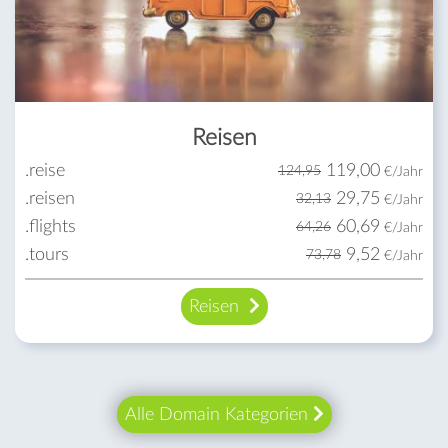
Reisen
.reise
119,00
124,95
€/Jahr
.reisen
29,75
32,13
€/Jahr
.flights
60,69
64,26
€/Jahr
.tours
9,52
73,78
€/Jahr
Reisen
Alle Domain Kategorien