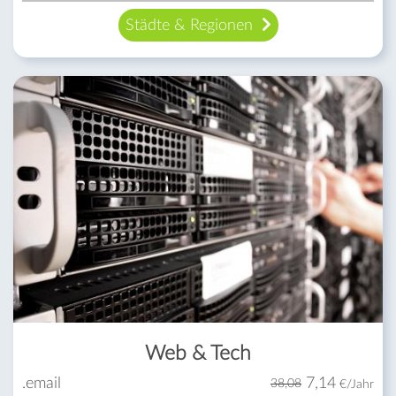
Städte & Regionen
Web & Tech
.email
7,14
38,08
€/Jahr