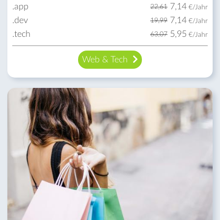
.app
7,14
22,61
€/Jahr
.dev
7,14
19,99
€/Jahr
.tech
5,95
63,07
€/Jahr
Web & Tech