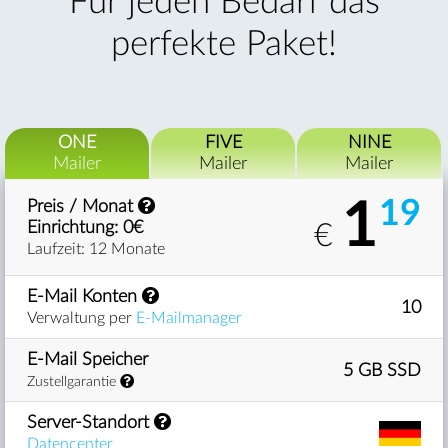
Für jeden Bedarf das
perfekte Paket!
ONE
FIVE
NINE
Mailer
Mailer
Mailer
1
19
Preis / Monat
Einrichtung: 0€
€
Laufzeit: 12 Monate
E-Mail Konten
10
Verwaltung per
E-Mailmanager
E-Mail Speicher
5 GB SSD
Zustellgarantie
Server-Standort
Datencenter