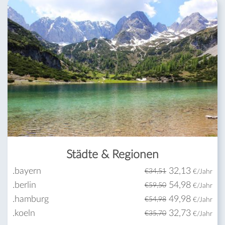
Städte & Regionen
.bayern
32,13
€
34,51
€/Jahr
.berlin
54,98
€
59,50
€/Jahr
.hamburg
49,98
€
54,98
€/Jahr
.koeln
32,73
€
35,70
€/Jahr