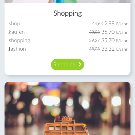
Shopping
.shop
2,98
44,63
€/Jahr
.kaufen
35,70
38,08
€/Jahr
.shopping
35,70
39,27
€/Jahr
.fashion
33,32
38,08
€/Jahr
Shopping