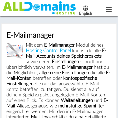
English
E-Mailmanager
Mit dem
E-Mailmanager
Modul deines
Hosting Control Panel
kannst du alle
E-
Mail-Accounts deines Speicherpakets
sowie deren
Einstellungen
schnell und
übersichtlich verwalten. Im
E-Mailmanager
hast du
die Möglichkeit,
allgemeine Einstellungen
die alle
E-
Mail-Konten
betreffen oder
kontospezifische
Einstellungen
die nur das ausgewählte E-Mail-
Konto betreffen, zu tätigen. Du siehst alle auf
deinem Speicherpaket angelegten E-Mail-Konten
auf einen Blick. Es können
Weiterleitungen
und
E-
Mail-Aliase
, genauso wie
mehrstufige Spamfilter
eingerichtet werden. Mit den im E-Mailmanager
integrierten
Mail-Logs
erhältst du eine detaillierte