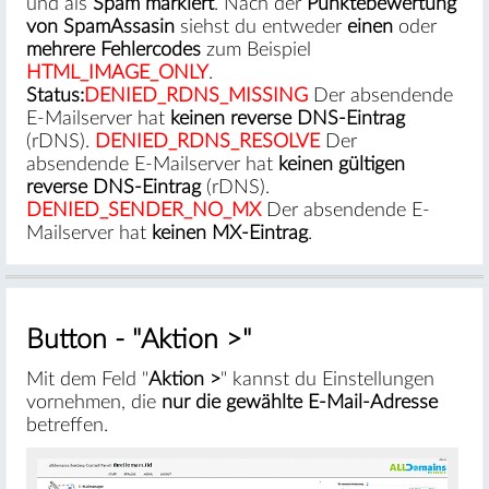
und als
Spam markiert
. Nach der
Punktebewertung
von SpamAssasin
siehst du entweder
einen
oder
mehrere Fehlercodes
zum Beispiel
HTML_IMAGE_ONLY
.
Status:
DENIED_RDNS_MISSING
Der absendende
E-Mailserver hat
keinen reverse DNS-Eintrag
(rDNS).
DENIED_RDNS_RESOLVE
Der
absendende E-Mailserver hat
keinen gültigen
reverse DNS-Eintrag
(rDNS).
DENIED_SENDER_NO_MX
Der absendende E-
#
Mailserver hat
keinen MX-Eintrag
.
Button - "Aktion >"
Mit dem Feld "
Aktion >
" kannst du Einstellungen
vornehmen, die
nur die gewählte E-Mail-Adresse
betreffen.