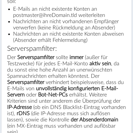
soll:
E-Mails an nicht existente Konten an
postmaster@ihreDomain.tld weiterleiten
Nachrichten an nicht vorhandenen Empfänger
verwerfen (keine Rückmeldung an Absender)
Nachrichten an nicht existente Konten abweisen
(Absender erhält Fehlermeldung)
Serverspamfilter:
Der
Serverspamfilter
sollte
immer
(außer für
Testzwecke) für jedes E-Mail-Konto
aktiv sein
, da
du sonst eine hohe Anzahl an unerwünschten
Spamnachrichten erhalten könntest. Der
Serverspamfilter
verhindert beispielsweise, dass du
E-Mails von
unvollständig konfigurierten E-Mail-
Servern
oder
Bot-Net-PCs
erhältst. Weitere
Kriterien sind unter anderem die Überprüfung der
IP-Adresse
(ob ein DNS Blacklist-Eintrag vorhanden
ist),
rDNS
(die IP-Adresse muss sich auflösen
lassen), sowie die Kontrolle
der Absenderdomain
(ein MX-Eintrag muss vorhanden und auflösbar
sein).