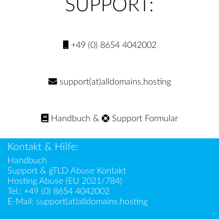
SUPPORT:
+49 (0) 8654 4042002
support(at)alldomains.hosting
Handbuch
&
Support Formular
Kontakt & Hilfe:
Handbuch
Support & gTLD Abuse Kontakt
Hosting Abuse (EU 2021/784)
Tel.:
+49 (0) 8654 4042002
E-Mail:
support(at)alldomains.hosting