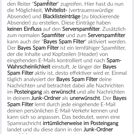
den Reiter "
Spamfilter
" zugreifen. Hier hast du nun
die Möglichkeit,
Whitelist-
(vertrauenswürdige
Absender) und
Blacklisteinträge
(zu blockierende
Absender) zu erstellen. Diese Einträge haben
keinen Einfluss
auf den
Serverspamfilter
. Zusätzlich
zum normalen
Spamfilter
und zum
Serverspamfilter
kann auch der "
Bayes Spam Filter
" aktiviert werden.
Der
Bayes Spam Filter
ist ein lernfähiger Spamfilter,
der die Inhalte und Kopfzeilen (Header) von
eingehenden E-Mails kontrolliert und nach
Spam-
Wahrscheinlichkeit
einstuft. Je länger der
Bayes
Spam Filter
aktiv ist, desto effektiver wird er. Einmal
täglich analysiert der
Bayes Spam Filter
deine
Nachrichten und betrachtet dabei alle Nachrichten
im
Posteingang
als
erwünscht
und alle Nachrichten
in deinem
Junk-Ordner
als
unerwünscht
. Der
Bayes
Spam Filter
lernt durch jede eingehende E-Mail
deinen persönlichen E-Mail-Verkehr kennen und
kann sich so anpassen. Das bedeutet, wenn eine
Spamnachricht
irrtümlicherweise im Posteingang
landet und du diese dann in den
Junk-Ordner