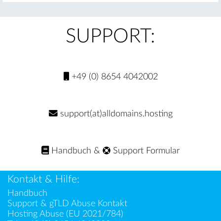
SUPPORT:
+49 (0) 8654 4042002
support(at)alldomains.hosting
Handbuch
&
Support Formular
Kontakt & Hilfe:
Handbuch
Support & gTLD Abuse Kontakt
Hosting Abuse (EU 2021/784)