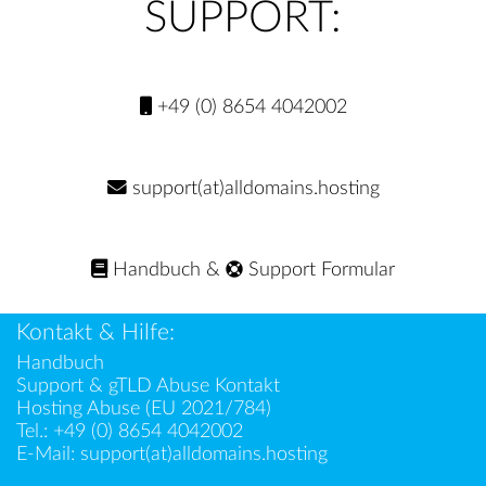
SUPPORT:
+49 (0) 8654 4042002
support(at)alldomains.hosting
Handbuch
&
Support Formular
Kontakt & Hilfe:
Handbuch
Support & gTLD Abuse Kontakt
Hosting Abuse (EU 2021/784)
Tel.:
+49 (0) 8654 4042002
E-Mail:
support(at)alldomains.hosting