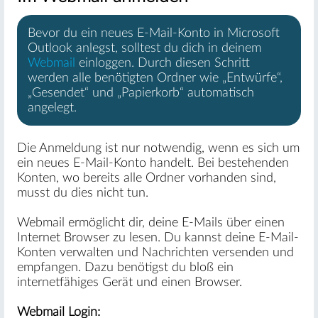
Bevor du ein neues E-Mail-Konto in Microsoft
Outlook anlegst, solltest du dich in deinem
Webmail
einloggen. Durch diesen Schritt
werden alle benötigten Ordner wie „Entwürfe“,
„Gesendet“ und „Papierkorb“ automatisch
angelegt.
Die Anmeldung ist nur notwendig, wenn es sich um
ein neues E-Mail-Konto handelt. Bei bestehenden
Konten, wo bereits alle Ordner vorhanden sind,
musst du dies nicht tun.
Webmail ermöglicht dir, deine E-Mails über einen
Internet Browser zu lesen. Du kannst deine E-Mail-
Konten verwalten und Nachrichten versenden und
empfangen. Dazu benötigst du bloß ein
internetfähiges Gerät und einen Browser.
Webmail Login: