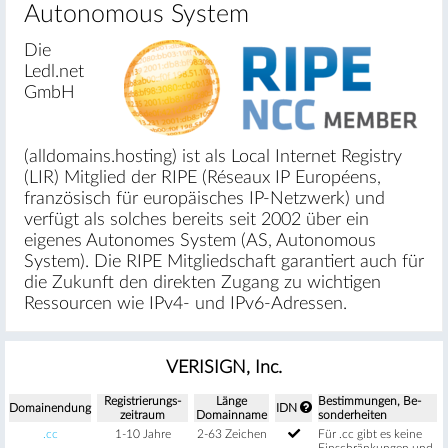
Autonomous System
Die
Ledl.net
GmbH
(alldomains.hosting) ist als Local Internet Registry
(LIR) Mitglied der RIPE (Réseaux IP Européens,
französisch für europäisches IP-Netzwerk) und
verfügt als solches bereits seit 2002 über ein
eigenes Autonomes System (AS, Autonomous
System). Die RIPE Mitgliedschaft garantiert auch für
die Zukunft den direkten Zugang zu wichtigen
Ressourcen wie IPv4- und IPv6-Adressen.
VERISIGN, Inc.
Regis­trierungs­
Länge
Be­stimm­ungen, Be­
Domain­endung
IDN
zeitraum
Domain­name
sonder­heiten
.cc
1-10 Jahre
2-63 Zeichen
Für .cc gibt es keine
Einschränkungen und