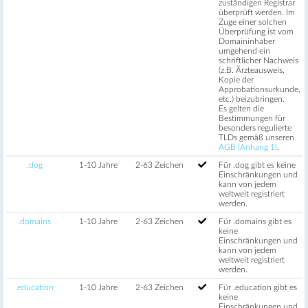
zuständigen Registrar
überprüft werden. Im
Zuge einer solchen
Überprüfung ist vom
Domaininhaber
umgehend ein
schriftlicher Nachweis
(z.B. Ärzteausweis,
Kopie der
Approbationsurkunde,
etc.) beizubringen.
Es gelten die
Bestimmungen für
besonders regulierte
TLDs gemäß unseren
AGB (Anhang 1)
.
.dog
1-10 Jahre
2-63 Zeichen
Für .dog gibt es keine
Einschränkungen und
kann von jedem
weltweit registriert
werden.
.domains
1-10 Jahre
2-63 Zeichen
Für .domains gibt es
keine
Einschränkungen und
kann von jedem
weltweit registriert
werden.
.education
1-10 Jahre
2-63 Zeichen
Für .education gibt es
keine
Einschränkungen und