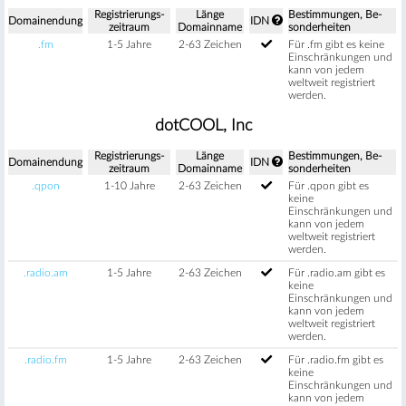
Regis­trierungs­
Länge
Be­stimm­ungen, Be­
Domain­endung
IDN
zeitraum
Domain­name
sonder­heiten
.fm
1-5 Jahre
2-63 Zeichen
Für .fm gibt es keine
Einschränkungen und
kann von jedem
weltweit registriert
werden.
dotCOOL, Inc
Regis­trierungs­
Länge
Be­stimm­ungen, Be­
Domain­endung
IDN
zeitraum
Domain­name
sonder­heiten
.qpon
1-10 Jahre
2-63 Zeichen
Für .qpon gibt es
keine
Einschränkungen und
kann von jedem
weltweit registriert
werden.
.radio.am
1-5 Jahre
2-63 Zeichen
Für .radio.am gibt es
keine
Einschränkungen und
kann von jedem
weltweit registriert
werden.
.radio.fm
1-5 Jahre
2-63 Zeichen
Für .radio.fm gibt es
keine
Einschränkungen und
kann von jedem