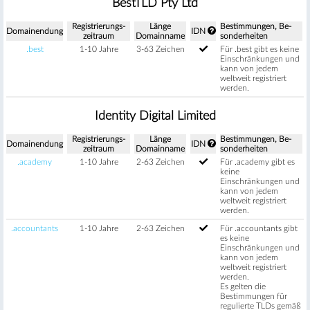
BestTLD Pty Ltd
Regis­trierungs­
Länge
Be­stimm­ungen, Be­
Domain­endung
IDN
zeitraum
Domain­name
sonder­heiten
.best
1-10 Jahre
3-63 Zeichen
Für .best gibt es keine
Einschränkungen und
kann von jedem
weltweit registriert
werden.
Identity Digital Limited
Regis­trierungs­
Länge
Be­stimm­ungen, Be­
Domain­endung
IDN
zeitraum
Domain­name
sonder­heiten
.academy
1-10 Jahre
2-63 Zeichen
Für .academy gibt es
keine
Einschränkungen und
kann von jedem
weltweit registriert
werden.
.accountants
1-10 Jahre
2-63 Zeichen
Für .accountants gibt
es keine
Einschränkungen und
kann von jedem
weltweit registriert
werden.
Es gelten die
Bestimmungen für
regulierte TLDs gemäß