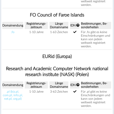
weltweit registriert
werden.
FO Council of Faroe Islands
Regis­trierungs­
Länge
Be­stimm­ungen, Be­
Domain­endung
IDN
zeitraum
Domain­name
sonder­heiten
.fo
1-10 Jahre
1-63 Zeichen
Für .fo gibt es keine
Einschränkungen und
kann von jedem
weltweit registriert
werden.
EURid (Europa)
Research and Academic Computer Network national
research institute (NASK) (Polen)
Regis­trierungs­
Länge
Be­stimm­ungen, Be­
Domain­endung
IDN
zeitraum
Domain­name
sonder­heiten
.pl (biz.pl,
1-10 Jahre
3-63 Zeichen
Für .pl gibt es keine
com.pl, info.pl,
Einschränkungen und
net.pl, org.pl)
kann von jedem
weltweit registriert
werden.