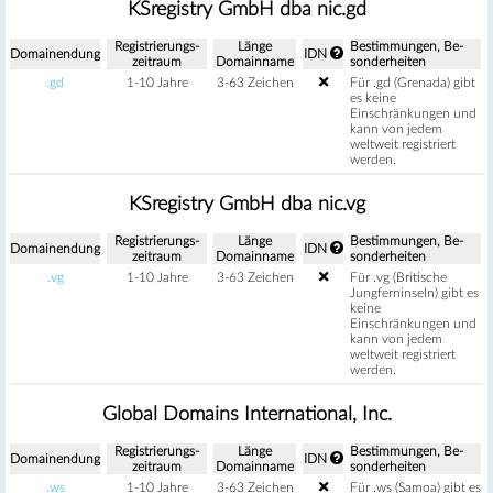
KSregistry GmbH dba nic.gd
Regis­trierungs­
Länge
Be­stimm­ungen, Be­
Domain­endung
IDN
zeitraum
Domain­name
sonder­heiten
.gd
1-10 Jahre
3-63 Zeichen
Für .gd (Grenada) gibt
es keine
Einschränkungen und
kann von jedem
weltweit registriert
werden.
KSregistry GmbH dba nic.vg
Regis­trierungs­
Länge
Be­stimm­ungen, Be­
Domain­endung
IDN
zeitraum
Domain­name
sonder­heiten
.vg
1-10 Jahre
3-63 Zeichen
Für .vg (Britische
Jungferninseln) gibt es
keine
Einschränkungen und
kann von jedem
weltweit registriert
werden.
Global Domains International, Inc.
Regis­trierungs­
Länge
Be­stimm­ungen, Be­
Domain­endung
IDN
zeitraum
Domain­name
sonder­heiten
.ws
1-10 Jahre
3-63 Zeichen
Für .ws (Samoa) gibt es