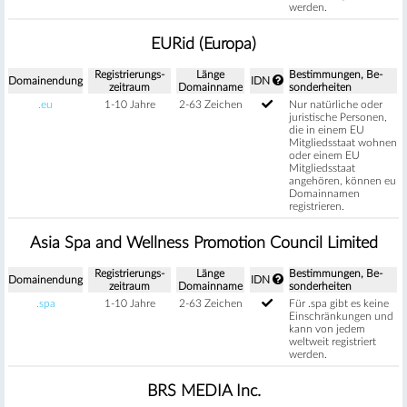
werden.
EURid (Europa)
Regis­trierungs­
Länge
Be­stimm­ungen, Be­
Domain­endung
IDN
zeitraum
Domain­name
sonder­heiten
.eu
1-10 Jahre
2-63 Zeichen
Nur natürliche oder
juristische Personen,
die in einem EU
Mitgliedsstaat wohnen
oder einem EU
Mitgliedsstaat
angehören, können eu
Domainnamen
registrieren.
Asia Spa and Wellness Promotion Council Limited
Regis­trierungs­
Länge
Be­stimm­ungen, Be­
Domain­endung
IDN
zeitraum
Domain­name
sonder­heiten
.spa
1-10 Jahre
2-63 Zeichen
Für .spa gibt es keine
Einschränkungen und
kann von jedem
weltweit registriert
werden.
BRS MEDIA Inc.