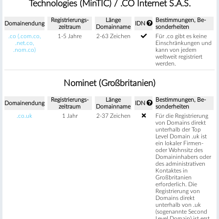
Technologies (MinTIC) / .CO Internet S.A.S.
Regis­trierungs­
Länge
Be­stimm­ungen, Be­
Domain­endung
IDN
zeitraum
Domain­name
sonder­heiten
.co (.com.co,
1-5 Jahre
2-63 Zeichen
Für .co gibt es keine
.net.co,
Einschränkungen und
.nom.co)
kann von jedem
weltweit registriert
werden.
Nominet (Großbritanien)
Regis­trierungs­
Länge
Be­stimm­ungen, Be­
Domain­endung
IDN
zeitraum
Domain­name
sonder­heiten
.co.uk
1 Jahr
2-37 Zeichen
Für die Registrierung
von Domains direkt
unterhalb der Top
Level Domain .uk ist
ein lokaler Firmen-
oder Wohnsitz des
Domaininhabers oder
des administrativen
Kontaktes in
Großbritanien
erforderlich. Die
Registrierung von
Domains direkt
unterhalb von .uk
(sogenannte Second
Level Domain) ist erst