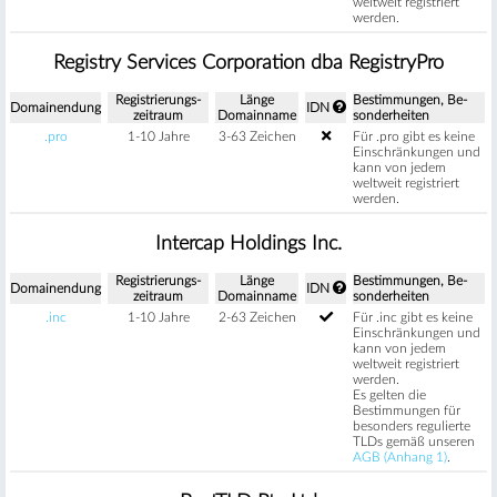
weltweit registriert
werden.
Registry Services Corporation dba RegistryPro
Regis­trierungs­
Länge
Be­stimm­ungen, Be­
Domain­endung
IDN
zeitraum
Domain­name
sonder­heiten
.pro
1-10 Jahre
3-63 Zeichen
Für .pro gibt es keine
Einschränkungen und
kann von jedem
weltweit registriert
werden.
Intercap Holdings Inc.
Regis­trierungs­
Länge
Be­stimm­ungen, Be­
Domain­endung
IDN
zeitraum
Domain­name
sonder­heiten
.inc
1-10 Jahre
2-63 Zeichen
Für .inc gibt es keine
Einschränkungen und
kann von jedem
weltweit registriert
werden.
Es gelten die
Bestimmungen für
besonders regulierte
TLDs gemäß unseren
AGB (Anhang 1)
.