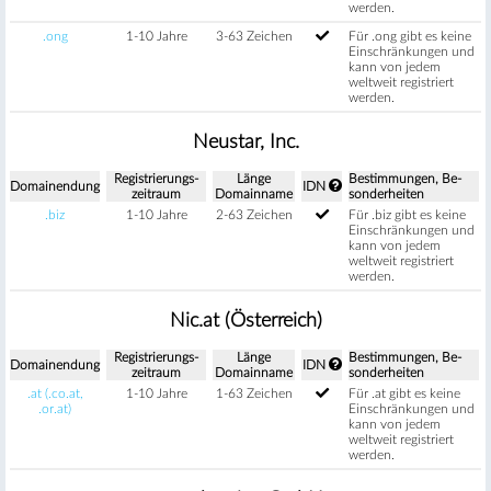
werden.
.ong
1-10 Jahre
3-63 Zeichen
Für .ong gibt es keine
Einschränkungen und
kann von jedem
weltweit registriert
werden.
Neustar, Inc.
Regis­trierungs­
Länge
Be­stimm­ungen, Be­
Domain­endung
IDN
zeitraum
Domain­name
sonder­heiten
.biz
1-10 Jahre
2-63 Zeichen
Für .biz gibt es keine
Einschränkungen und
kann von jedem
weltweit registriert
werden.
Nic.at (Österreich)
Regis­trierungs­
Länge
Be­stimm­ungen, Be­
Domain­endung
IDN
zeitraum
Domain­name
sonder­heiten
.at (.co.at,
1-10 Jahre
1-63 Zeichen
Für .at gibt es keine
.or.at)
Einschränkungen und
kann von jedem
weltweit registriert
werden.