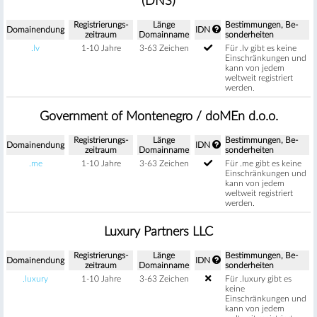
(DNS)
Regis­trierungs­
Länge
Be­stimm­ungen, Be­
Domain­endung
IDN
zeitraum
Domain­name
sonder­heiten
.lv
1-10 Jahre
3-63 Zeichen
Für .lv gibt es keine
Einschränkungen und
kann von jedem
weltweit registriert
werden.
Government of Montenegro / doMEn d.o.o.
Regis­trierungs­
Länge
Be­stimm­ungen, Be­
Domain­endung
IDN
zeitraum
Domain­name
sonder­heiten
.me
1-10 Jahre
3-63 Zeichen
Für .me gibt es keine
Einschränkungen und
kann von jedem
weltweit registriert
werden.
Luxury Partners LLC
Regis­trierungs­
Länge
Be­stimm­ungen, Be­
Domain­endung
IDN
zeitraum
Domain­name
sonder­heiten
.luxury
1-10 Jahre
3-63 Zeichen
Für .luxury gibt es
keine
Einschränkungen und
kann von jedem