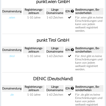
punkt.wien GmbH
Regis­trierungs­
Länge
Be­stimm­ungen, Be­
Domain­endung
IDN
zeitraum
Domain­name
sonder­heiten
.wien
1-10 Jahre
1-63 Zeichen
Für .wien gibt es keine
Einschränkungen und
kann von jedem
weltweit registriert
werden.
punkt Tirol GmbH
Regis­trierungs­
Länge
Be­stimm­ungen, Be­
Domain­endung
IDN
zeitraum
Domain­name
sonder­heiten
.tirol
1-10 Jahre
1-63 Zeichen
Für .tirol gibt es keine
Einschränkungen und
kann von jedem
weltweit registriert
werden.
DENIC (Deutschland)
Regis­trierungs­
Länge
Be­stimm­ungen, Be­
Domain­endung
IDN
zeitraum
Domain­name
sonder­heiten
.de
1-10 Jahre
1-63 Zeichen
Für .de gibt es keine
Einschränkungen und
kann von jedem
weltweit registriert