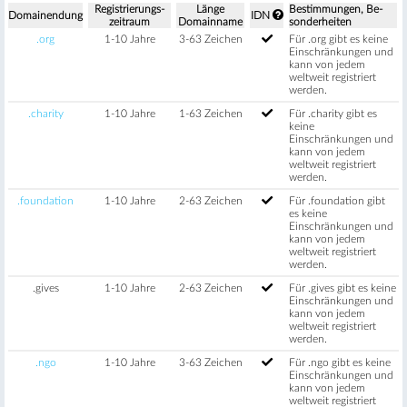
Regis­trierungs­
Länge
Be­stimm­ungen, Be­
Domain­endung
IDN
zeitraum
Domain­name
sonder­heiten
.org
1-10 Jahre
3-63 Zeichen
Für .org gibt es keine
Einschränkungen und
kann von jedem
weltweit registriert
werden.
.charity
1-10 Jahre
1-63 Zeichen
Für .charity gibt es
keine
Einschränkungen und
kann von jedem
weltweit registriert
werden.
.foundation
1-10 Jahre
2-63 Zeichen
Für .foundation gibt
es keine
Einschränkungen und
kann von jedem
weltweit registriert
werden.
.gives
1-10 Jahre
2-63 Zeichen
Für .gives gibt es keine
Einschränkungen und
kann von jedem
weltweit registriert
werden.
.ngo
1-10 Jahre
3-63 Zeichen
Für .ngo gibt es keine
Einschränkungen und
kann von jedem
weltweit registriert