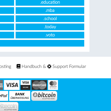
.education
.mba
.school
.today
.voto
osting
Handbuch
&
Support Formular