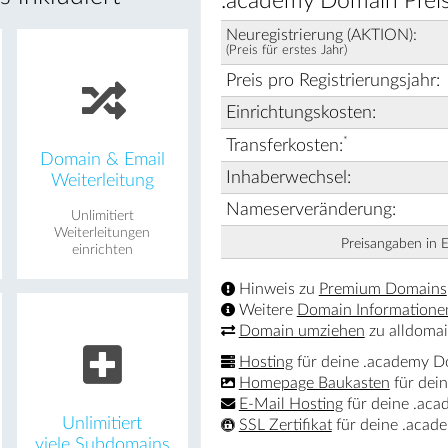
.academy Domain Preis
Neuregistrierung (AKTION):
(Preis für erstes Jahr)
Preis pro Registrierungsjahr:
Einrichtungskosten:
*
Transferkosten:
Domain & Email
Inhaberwechsel:
Weiterleitung
Nameserveränderung:
Unlimitiert
Weiterleitungen
Preisangaben in 
einrichten
Hinweis zu
Premium Domains
Weitere
Domain Informatione
Domain umziehen
zu alldomai
Hosting
für deine .academy 
Homepage Baukasten
für dei
E-Mail Hosting
für deine .ac
Unlimitiert
SSL Zertifikat
für deine .aca
viele Subdomains