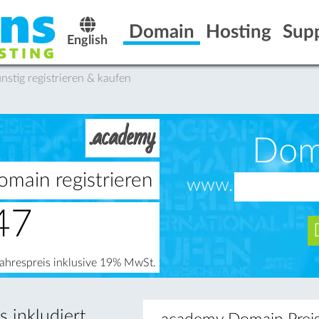
Domain
Hosting
Sup
English
tig registrieren & kaufen
Dom
main registrieren
www.
47
Jahrespreis inklusive 19% MwSt.
 inkludiert