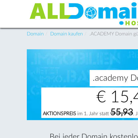
Domain
Domain kaufen
.ACADEMY Domain güns
.academy Do
€
15,
55,93
AKTIONSPREIS
im 1. Jahr statt
. 
Bei jeder Domain kostenlos