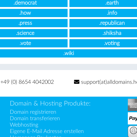
.democrat
.earth
.how
.info
.press
.republican
.science
.shiksha
.vote
.voting
.wiki
+49 (0) 8654 4042002
support(at)alldomains.h
Domain & Hosting Produkte:
Domain registrieren
Domain transferieren
Webhosting
Eigene E-Mail Adresse erstellen