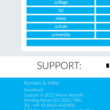
.college
.fyi
.news
.schule
.university
SUPPORT:
Kontakt & Hilfe:
Handbuch
Support & gTLD Abuse Kontakt
Hosting Abuse (EU 2021/784)
Tel.:
+49 (0) 8654 4042002