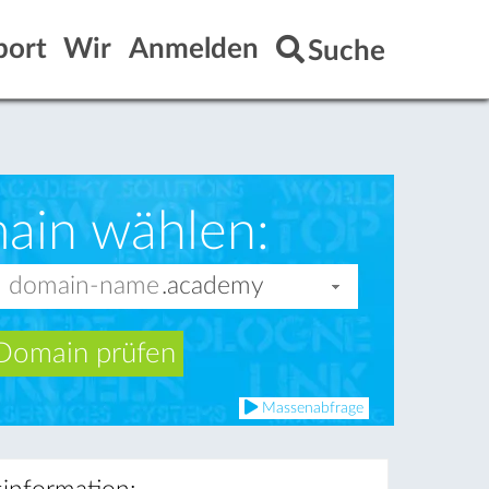
port
Wir
Anmelden
Suche
ain wählen:
Domain prüfen
Massenabfrage