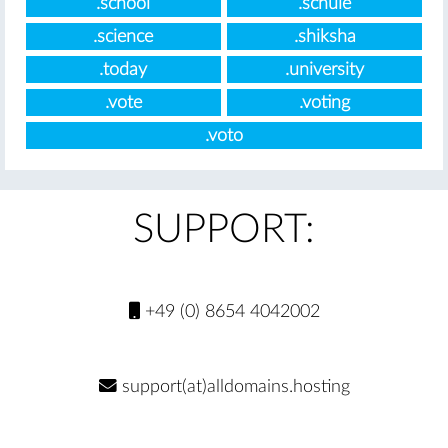
.school
.schule
.science
.shiksha
.today
.university
.vote
.voting
.voto
SUPPORT:
+49 (0) 8654 4042002
support(at)alldomains.hosting