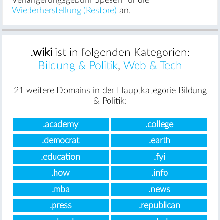
Verlängerungsgebühr Spesen für die
Wiederherstellung (Restore)
an.
.wiki
ist in folgenden Kategorien:
Bildung & Politik
,
Web & Tech
21 weitere Domains in der Hauptkategorie Bildung
& Politik:
.academy
.college
.democrat
.earth
.education
.fyi
.how
.info
.mba
.news
.press
.republican