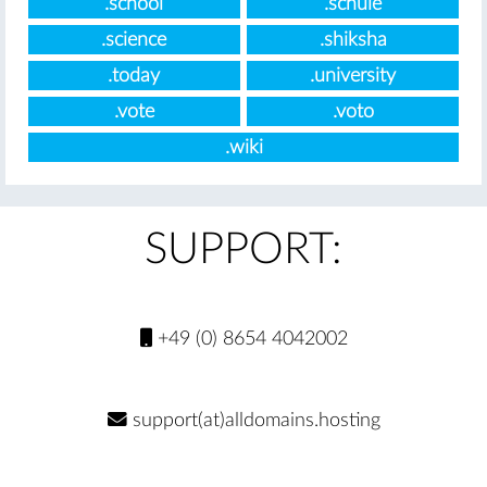
.school
.schule
.science
.shiksha
.today
.university
.vote
.voto
.wiki
SUPPORT:
+49 (0) 8654 4042002
support(at)alldomains.hosting