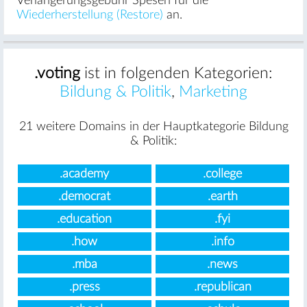
Verlängerungsgebühr Spesen für die
Wiederherstellung (Restore)
an.
.voting
ist in folgenden Kategorien:
Bildung & Politik
,
Marketing
21 weitere Domains in der Hauptkategorie Bildung
& Politik:
.academy
.college
.democrat
.earth
.education
.fyi
.how
.info
.mba
.news
.press
.republican