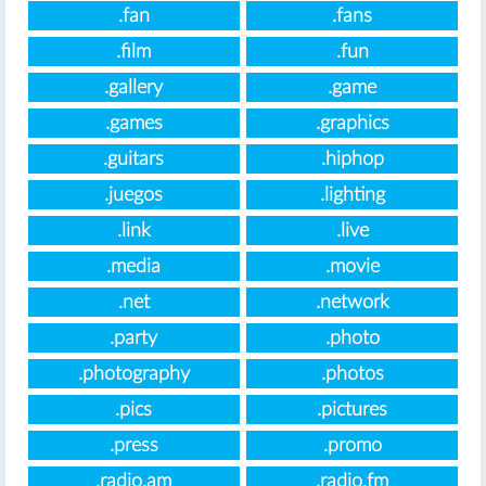
.fan
.fans
.film
.fun
.gallery
.game
.games
.graphics
.guitars
.hiphop
.juegos
.lighting
.link
.live
.media
.movie
.net
.network
.party
.photo
.photography
.photos
.pics
.pictures
.press
.promo
.radio.am
.radio.fm