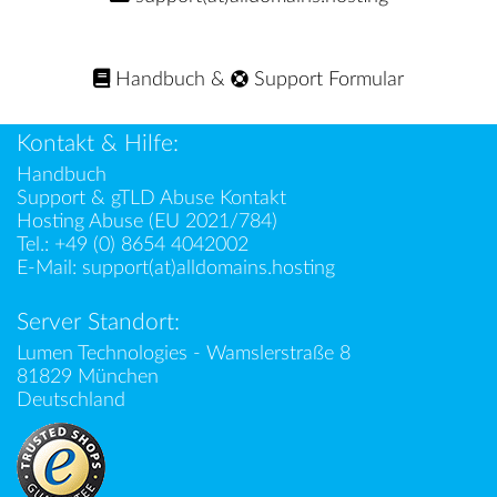
Handbuch
&
Support Formular
Kontakt & Hilfe:
Handbuch
Support & gTLD Abuse Kontakt
Hosting Abuse (EU 2021/784)
Tel.:
+49 (0) 8654 4042002
E-Mail:
support(at)alldomains.hosting
Server Standort:
Lumen Technologies - Wamslerstraße 8
81829 München
Deutschland