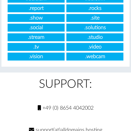
.report
.rocks
.show
.site
.social
.solutions
.stream
.studio
.tv
.video
.vision
.webcam
SUPPORT:
+49 (0) 8654 4042002
support(at)alldomains.hosting