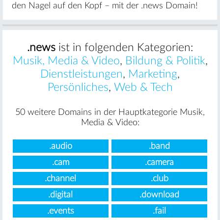
den Nagel auf den Kopf – mit der .news Domain!
.news
ist in folgenden Kategorien:
Musik, Media & Video
,
Bildung & Politik
,
Dienstleistungen
,
Marketing
,
Persönliches
,
Web & Tech
50 weitere Domains in der Hauptkategorie Musik,
Media & Video:
.audio
.band
.cam
.camera
.channel
.club
.digital
.download
.events
.fail