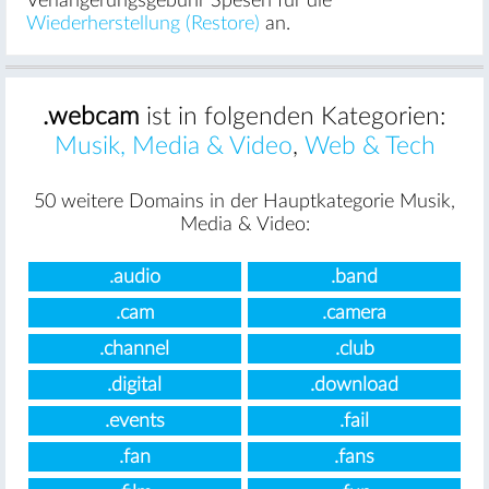
Verlängerungsgebühr Spesen für die
Wiederherstellung (Restore)
an.
.webcam
ist in folgenden Kategorien:
Musik, Media & Video
,
Web & Tech
50 weitere Domains in der Hauptkategorie Musik,
Media & Video:
.audio
.band
.cam
.camera
.channel
.club
.digital
.download
.events
.fail
.fan
.fans