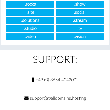
.rocks
.show
.site
.social
.solutions
.stream
.studio
.tv
.video
.vision
SUPPORT:
+49 (0) 8654 4042002
support(at)alldomains.hosting