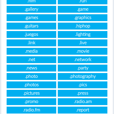
.film
.fun
.gallery
.game
.games
.graphics
.guitars
.hiphop
.juegos
.lighting
.link
.live
.media
.movie
.net
.network
.news
.party
.photo
.photography
.photos
.pics
.pictures
.press
.promo
.radio.am
.radio.fm
.report