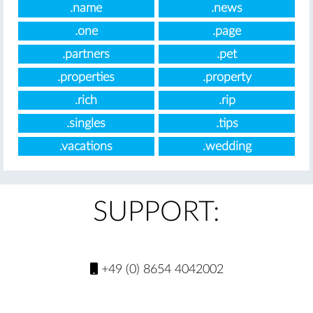
.name
.news
.one
.page
.partners
.pet
.properties
.property
.rich
.rip
.singles
.tips
.vacations
.wedding
SUPPORT:
+49 (0) 8654 4042002