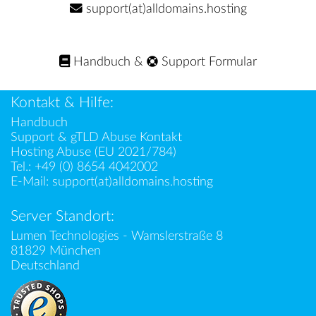
support(at)alldomains.hosting
Handbuch
&
Support Formular
Kontakt & Hilfe:
Handbuch
Support & gTLD Abuse Kontakt
Hosting Abuse (EU 2021/784)
Tel.:
+49 (0) 8654 4042002
E-Mail:
support(at)alldomains.hosting
Server Standort:
Lumen Technologies - Wamslerstraße 8
81829 München
Deutschland