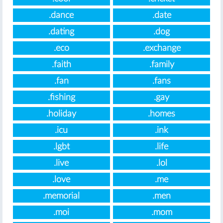
.dance
.date
.dating
.dog
.eco
.exchange
.faith
.family
.fan
.fans
.fishing
.gay
.holiday
.homes
.icu
.ink
.lgbt
.life
.live
.lol
.love
.me
.memorial
.men
.moi
.mom