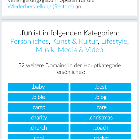
Verlängerungsgebühr Spesen für die
Wiederherstellung (Restore)
an.
.fun
ist in folgenden Kategorien:
Persönliches
,
Kunst & Kultur
,
Lifestyle
,
Musik, Media & Video
52 weitere Domains in der Hauptkategorie
Persönliches:
.baby
.best
.bible
.blog
.camp
.care
.charity
.christmas
.church
.coach
.cool
.cricket