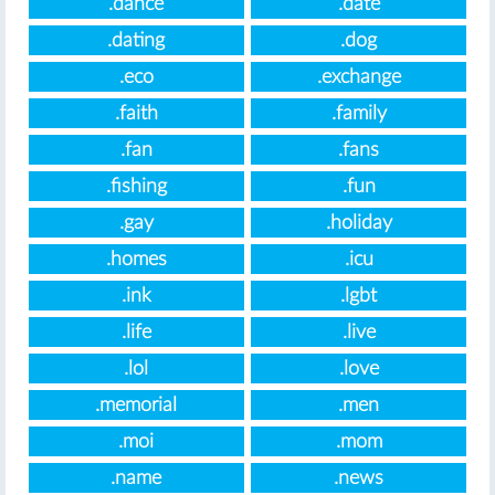
.dance
.date
.dating
.dog
.eco
.exchange
.faith
.family
.fan
.fans
.fishing
.fun
.gay
.holiday
.homes
.icu
.ink
.lgbt
.life
.live
.lol
.love
.memorial
.men
.moi
.mom
.name
.news