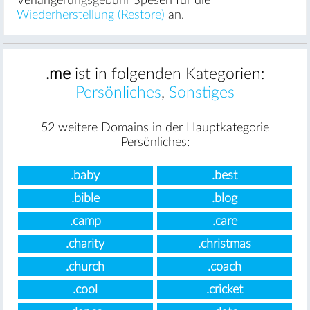
Verlängerungsgebühr Spesen für die
Wiederherstellung (Restore)
an.
.me
ist in folgenden Kategorien:
Persönliches
,
Sonstiges
52 weitere Domains in der Hauptkategorie
Persönliches:
.baby
.best
.bible
.blog
.camp
.care
.charity
.christmas
.church
.coach
.cool
.cricket