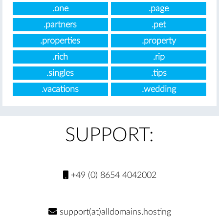
.one
.page
.partners
.pet
.properties
.property
.rich
.rip
.singles
.tips
.vacations
.wedding
SUPPORT:
+49 (0) 8654 4042002
support(at)alldomains.hosting