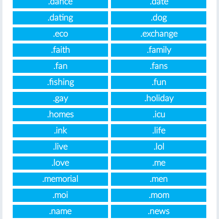
.dance
.date
.dating
.dog
.eco
.exchange
.faith
.family
.fan
.fans
.fishing
.fun
.gay
.holiday
.homes
.icu
.ink
.life
.live
.lol
.love
.me
.memorial
.men
.moi
.mom
.name
.news