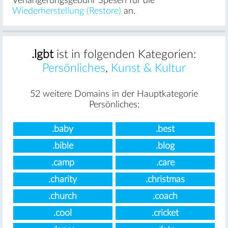
Verlängerungsgebühr Spesen für die
Wiederherstellung (Restore)
an.
.lgbt
ist in folgenden Kategorien:
Persönliches
,
Kunst & Kultur
52 weitere Domains in der Hauptkategorie
Persönliches:
.baby
.best
.bible
.blog
.camp
.care
.charity
.christmas
.church
.coach
.cool
.cricket