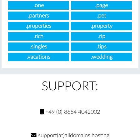
.one
.page
.partners
.pet
.properties
.property
.rich
.rip
.singles
.tips
.vacations
.wedding
SUPPORT:
+49 (0) 8654 4042002
support(at)alldomains.hosting