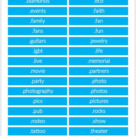
.diamonds
.eco
.events
.faith
.family
.fan
.fans
.fun
.guitars
.jewelry
.lgbt
.life
.live
.memorial
.movie
.partners
.party
.photo
.photography
.photos
.pics
.pictures
.pub
.rocks
.rodeo
.show
.tattoo
.theater