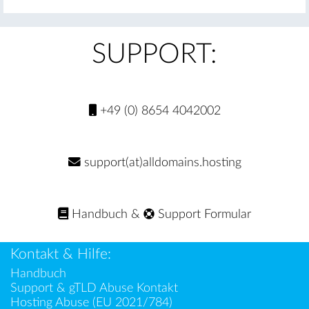
SUPPORT:
+49 (0) 8654 4042002
support(at)alldomains.hosting
Handbuch
&
Support Formular
Kontakt & Hilfe:
Handbuch
Support & gTLD Abuse Kontakt
Hosting Abuse (EU 2021/784)