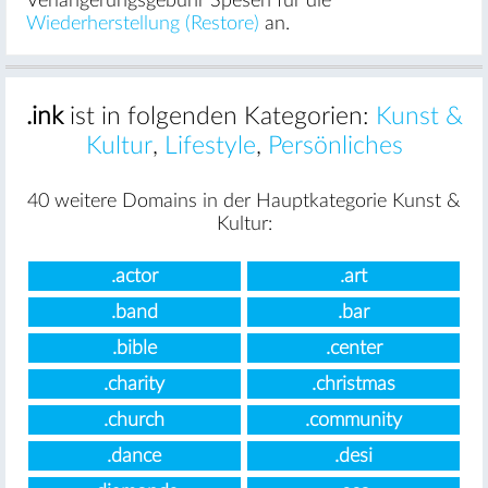
Verlängerungsgebühr Spesen für die
Wiederherstellung (Restore)
an.
.ink
ist in folgenden Kategorien:
Kunst &
Kultur
,
Lifestyle
,
Persönliches
40 weitere Domains in der Hauptkategorie Kunst &
Kultur:
.actor
.art
.band
.bar
.bible
.center
.charity
.christmas
.church
.community
.dance
.desi