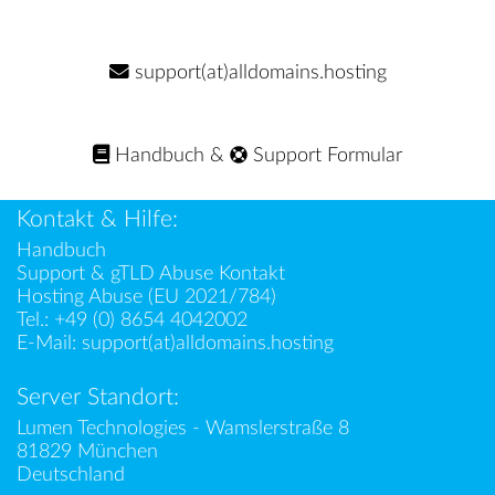
support(at)alldomains.hosting
Handbuch
&
Support Formular
Kontakt & Hilfe:
Handbuch
Support & gTLD Abuse Kontakt
Hosting Abuse (EU 2021/784)
Tel.:
+49 (0) 8654 4042002
E-Mail:
support(at)alldomains.hosting
Server Standort:
Lumen Technologies - Wamslerstraße 8
81829 München
Deutschland