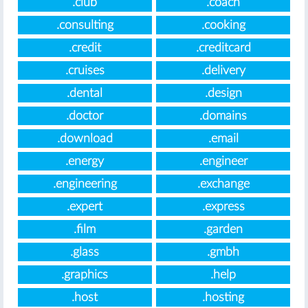
.club
.coach
.consulting
.cooking
.credit
.creditcard
.cruises
.delivery
.dental
.design
.doctor
.domains
.download
.email
.energy
.engineer
.engineering
.exchange
.expert
.express
.film
.garden
.glass
.gmbh
.graphics
.help
.host
.hosting