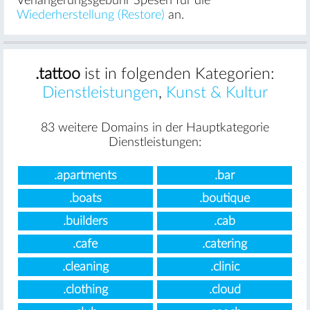
Verlängerungsgebühr Spesen für die
Wiederherstellung (Restore)
an.
.tattoo
ist in folgenden Kategorien:
Dienstleistungen
,
Kunst & Kultur
83 weitere Domains in der Hauptkategorie
Dienstleistungen:
.apartments
.bar
.boats
.boutique
.builders
.cab
.cafe
.catering
.cleaning
.clinic
.clothing
.cloud