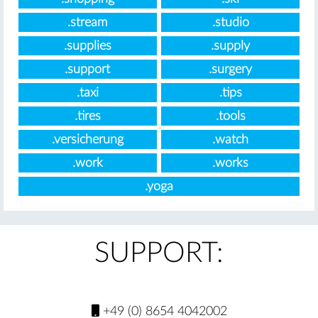
.stream
.studio
.supplies
.supply
.support
.surgery
.taxi
.tips
.tires
.tools
.versicherung
.watch
.work
.works
.yoga
SUPPORT:
+49 (0) 8654 4042002