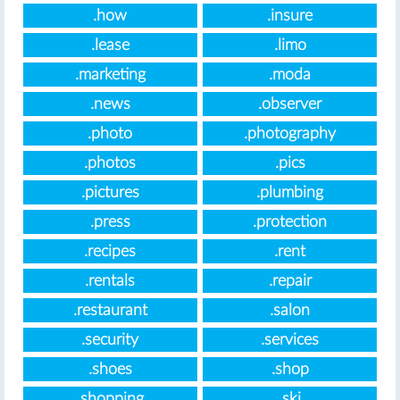
.how
.insure
.lease
.limo
.marketing
.moda
.news
.observer
.photo
.photography
.photos
.pics
.pictures
.plumbing
.press
.protection
.recipes
.rent
.rentals
.repair
.restaurant
.salon
.security
.services
.shoes
.shop
.shopping
.ski