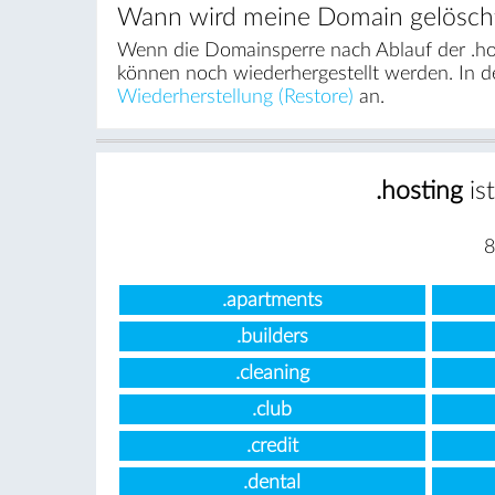
Wann wird meine Domain gelösch
Wenn die Domainsperre nach Ablauf der .hos
können noch wiederhergestellt werden. In d
Wiederherstellung (Restore)
an.
.hosting
is
8
.apartments
.builders
.cleaning
.club
.credit
.dental