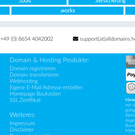
.tools
.versicherung
.works
+49 (0) 8654 4042002
support(at)alldomains.h
Domain & Hosting Produkte:
Domain registrieren
Domain transferieren
Webhosting
Eigene E-Mail Adresse erstellen
Homepage Baukasten
SSL Zertifikat
Hinw
mit d
gülti
Weiteres:
Wohns
Angeb
Impressum
Bund
Disclaimer
Mehr