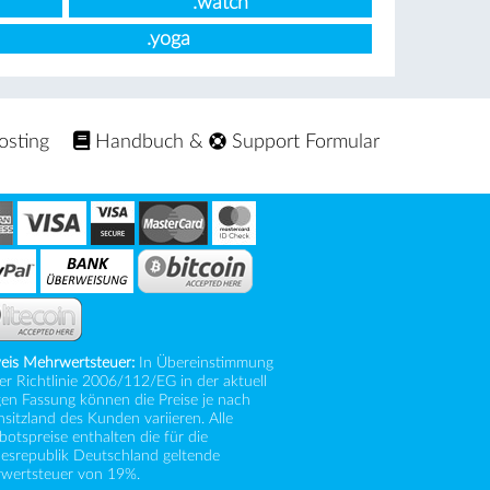
.watch
.yoga
osting
Handbuch
&
Support Formular
eis Mehrwertsteuer:
In Übereinstimmung
er Richtlinie 2006/112/EG in der aktuell
gen Fassung können die Preise je nach
itzland des Kunden variieren. Alle
otspreise enthalten die für die
esrepublik Deutschland geltende
wertsteuer von 19%.