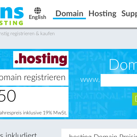
Domain
Hosting
Sup
English
ig registrieren & kaufen
Dom
omain registrieren
www.
50
Jahrespreis inklusive 19% MwSt.
 inkludiert