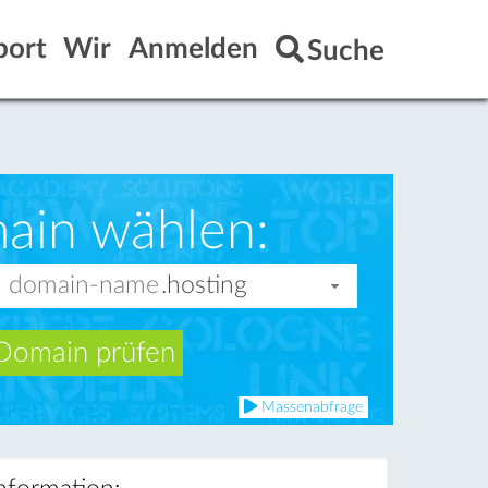
port
Wir
Anmelden
Suche
ain wählen:
Domain prüfen
Massenabfrage