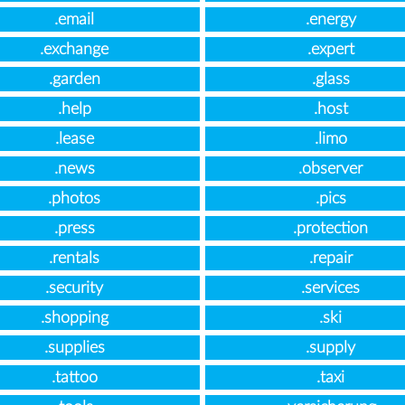
.email
.energy
.exchange
.expert
.garden
.glass
.help
.host
.lease
.limo
.news
.observer
.photos
.pics
.press
.protection
.rentals
.repair
.security
.services
.shopping
.ski
.supplies
.supply
.tattoo
.taxi