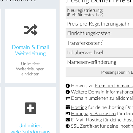
.hosting Domain Preisi
Neuregistrierung:
(Preis für erstes Jahr)
Preis pro Registrierungsjahr:
Einrichtungskosten:
*
Transferkosten:
Domain & Email
Inhaberwechsel:
Weiterleitung
Nameserveränderung:
Unlimitiert
Weiterleitungen
Preisangaben in 
einrichten
Hinweis zu
Premium Domains
Weitere
Domain Informatione
Domain umziehen
zu alldomai
Hosting
für deine .hosting Do
Homepage Baukasten
für dei
E-Mail Hosting
für deine .hos
Unlimitiert
SSL Zertifikat
für deine .host
viele Subdomains