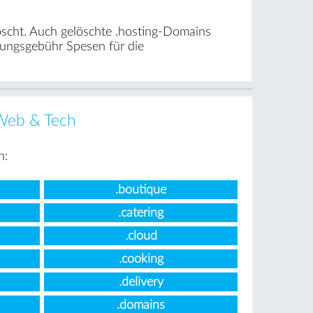
öscht. Auch gelöschte .hosting-Domains
rungsgebühr Spesen für die
Web & Tech
n:
.boutique
.catering
.cloud
.cooking
.delivery
.domains