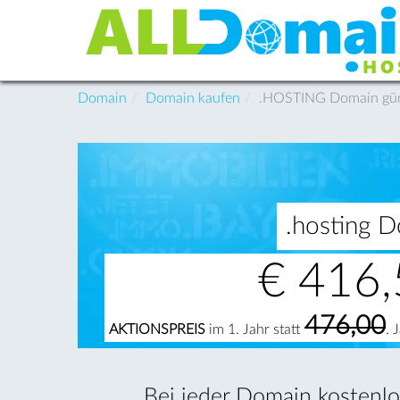
Domain
Domain kaufen
.HOSTING Domain günst
.hosting D
€
416,
476,00
AKTIONSPREIS
im 1. Jahr statt
. 
Bei jeder Domain kostenlos