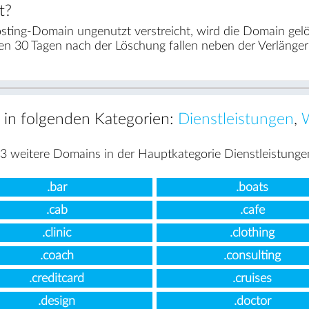
t?
ting-Domain ungenutzt verstreicht, wird die Domain gel
en 30 Tagen nach der Löschung fallen neben der Verlänge
t in folgenden Kategorien:
Dienstleistungen
,
3 weitere Domains in der Hauptkategorie Dienstleistunge
.bar
.boats
.cab
.cafe
.clinic
.clothing
.coach
.consulting
.creditcard
.cruises
.design
.doctor