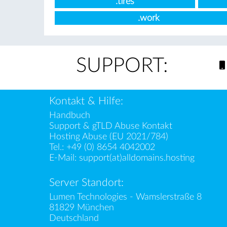
.tires
.work
SUPPORT:
Kontakt & Hilfe:
Handbuch
Support & gTLD Abuse Kontakt
Hosting Abuse (EU 2021/784)
Tel.:
+49 (0) 8654 4042002
E-Mail:
support(at)alldomains.hosting
Server Standort:
Lumen Technologies - Wamslerstraße 8
81829 München
Deutschland