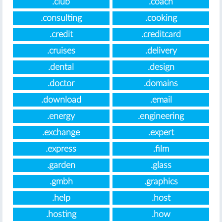
.club
.coach
.consulting
.cooking
.credit
.creditcard
.cruises
.delivery
.dental
.design
.doctor
.domains
.download
.email
.energy
.engineering
.exchange
.expert
.express
.film
.garden
.glass
.gmbh
.graphics
.help
.host
.hosting
.how