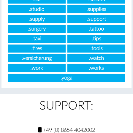
.studio
.supplies
.supply
.support
.surgery
.tattoo
.taxi
.tips
.tires
.tools
.versicherung
.watch
.work
.works
.yoga
SUPPORT:
+49 (0) 8654 4042002