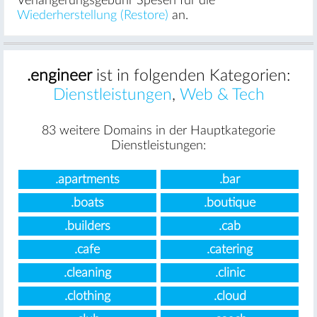
Verlängerungsgebühr Spesen für die
Wiederherstellung (Restore)
an.
.engineer
ist in folgenden Kategorien:
Dienstleistungen
,
Web & Tech
83 weitere Domains in der Hauptkategorie
Dienstleistungen:
.apartments
.bar
.boats
.boutique
.builders
.cab
.cafe
.catering
.cleaning
.clinic
.clothing
.cloud