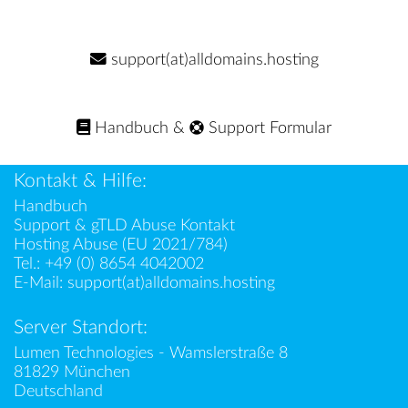
support(at)alldomains.hosting
Handbuch
&
Support Formular
Kontakt & Hilfe:
Handbuch
Support & gTLD Abuse Kontakt
Hosting Abuse (EU 2021/784)
Tel.:
+49 (0) 8654 4042002
E-Mail:
support(at)alldomains.hosting
Server Standort:
Lumen Technologies - Wamslerstraße 8
81829 München
Deutschland