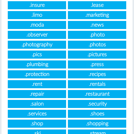
.insure
.lease
.limo
.marketing
.moda
.news
.observer
.photo
.photography
.photos
.pics
.pictures
.plumbing
.press
.protection
.recipes
.rent
.rentals
.repair
.restaurant
.salon
.security
.services
.shoes
.shop
.shopping
.ski
.stream