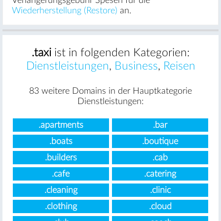
Verlängerungsgebühr Spesen für die
Wiederherstellung (Restore)
an.
.taxi
ist in folgenden Kategorien:
Dienstleistungen
,
Business
,
Reisen
83 weitere Domains in der Hauptkategorie
Dienstleistungen:
.apartments
.bar
.boats
.boutique
.builders
.cab
.cafe
.catering
.cleaning
.clinic
.clothing
.cloud