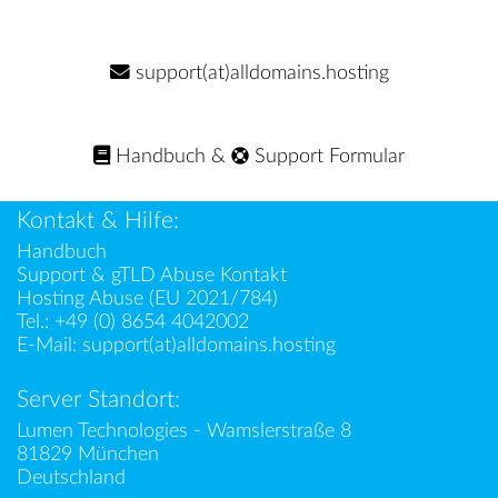
support(at)alldomains.hosting
Handbuch
&
Support Formular
Kontakt & Hilfe:
Handbuch
Support & gTLD Abuse Kontakt
Hosting Abuse (EU 2021/784)
Tel.:
+49 (0) 8654 4042002
E-Mail:
support(at)alldomains.hosting
Server Standort:
Lumen Technologies - Wamslerstraße 8
81829 München
Deutschland