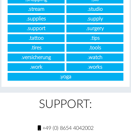
.stream
.studio
.supplies
.supply
.support
.surgery
.tattoo
.tips
.tires
.tools
.versicherung
.watch
.work
.works
.yoga
SUPPORT:
+49 (0) 8654 4042002