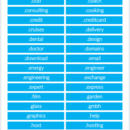
.club
.coach
.consulting
.cooking
.credit
.creditcard
.cruises
.delivery
.dental
.design
.doctor
.domains
.download
.email
.energy
.engineer
.engineering
.exchange
.expert
.express
.film
.garden
.glass
.gmbh
.graphics
.help
.host
.hosting