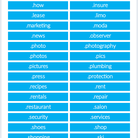
.how
.insure
.lease
.limo
.marketing
.moda
.news
.observer
.photo
.photography
.photos
.pics
.pictures
.plumbing
.press
.protection
.recipes
.rent
.rentals
.repair
.restaurant
.salon
.security
.services
.shoes
.shop
.shopping
.ski