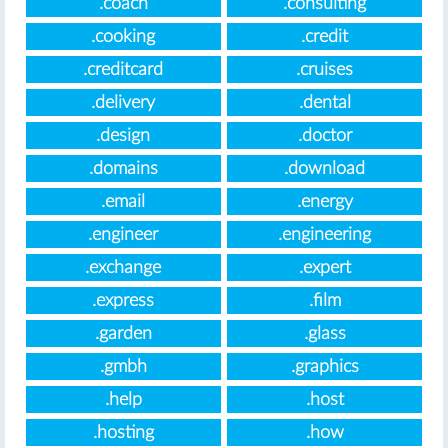
.coach
.consulting
.cooking
.credit
.creditcard
.cruises
.delivery
.dental
.design
.doctor
.domains
.download
.email
.energy
.engineer
.engineering
.exchange
.expert
.express
.film
.garden
.glass
.gmbh
.graphics
.help
.host
.hosting
.how