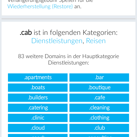
Verlängerungsgebühr Spesen für die
Wiederherstellung (Restore)
an.
.cab
ist in folgenden Kategorien:
Dienstleistungen
,
Reisen
83 weitere Domains in der Hauptkategorie
Dienstleistungen:
.apartments
.bar
.boats
.boutique
.builders
.cafe
.catering
.cleaning
.clinic
.clothing
.cloud
.club