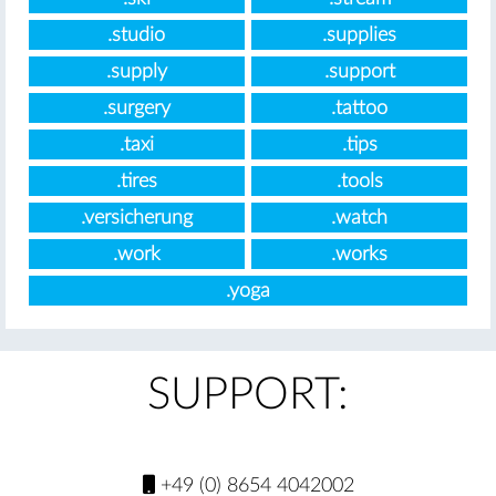
.studio
.supplies
.supply
.support
.surgery
.tattoo
.taxi
.tips
.tires
.tools
.versicherung
.watch
.work
.works
.yoga
SUPPORT:
+49 (0) 8654 4042002