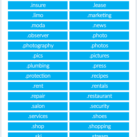
.insure
.lease
.limo
.marketing
.moda
.news
.observer
.photo
.photography
.photos
.pics
.pictures
.plumbing
.press
.protection
.recipes
.rent
.rentals
.repair
.restaurant
.salon
.security
.services
.shoes
.shop
.shopping
.ski
.stream