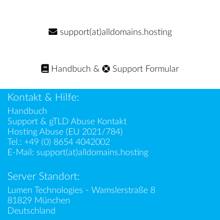
support(at)alldomains.hosting
Handbuch
&
Support Formular
Kontakt & Hilfe:
Handbuch
Support & gTLD Abuse Kontakt
Hosting Abuse (EU 2021/784)
Tel.:
+49 (0) 8654 4042002
E-Mail:
support(at)alldomains.hosting
Server Standort:
Lumen Technologies - Wamslerstraße 8
81829 München
Deutschland