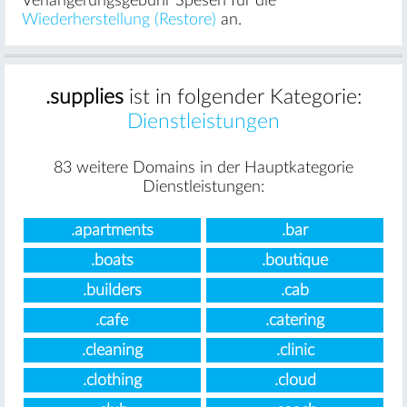
Verlängerungsgebühr Spesen für die
Wiederherstellung (Restore)
an.
.supplies
ist in folgender Kategorie:
Dienstleistungen
83 weitere Domains in der Hauptkategorie
Dienstleistungen:
.apartments
.bar
.boats
.boutique
.builders
.cab
.cafe
.catering
.cleaning
.clinic
.clothing
.cloud