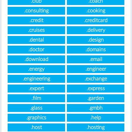
.club
.coach
.consulting
.cooking
.credit
.creditcard
.cruises
.delivery
.dental
.design
.doctor
.domains
.download
.email
.energy
.engineer
.engineering
.exchange
.expert
.express
.film
.garden
.glass
.gmbh
.graphics
.help
.host
.hosting