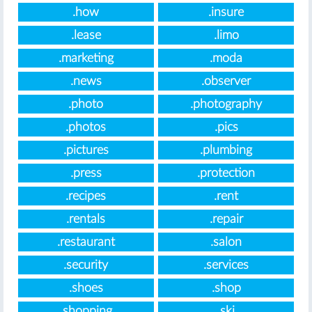
.how
.insure
.lease
.limo
.marketing
.moda
.news
.observer
.photo
.photography
.photos
.pics
.pictures
.plumbing
.press
.protection
.recipes
.rent
.rentals
.repair
.restaurant
.salon
.security
.services
.shoes
.shop
.shopping
.ski