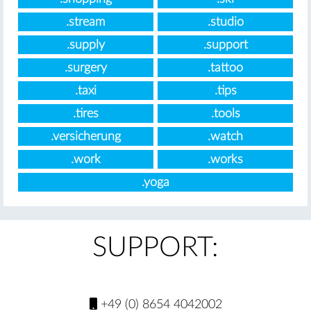
.stream
.studio
.supply
.support
.surgery
.tattoo
.taxi
.tips
.tires
.tools
.versicherung
.watch
.work
.works
.yoga
SUPPORT:
+49 (0) 8654 4042002