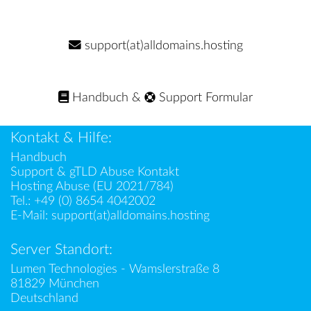
support(at)alldomains.hosting
Handbuch
&
Support Formular
Kontakt & Hilfe:
Handbuch
Support & gTLD Abuse Kontakt
Hosting Abuse (EU 2021/784)
Tel.:
+49 (0) 8654 4042002
E-Mail:
support(at)alldomains.hosting
Server Standort:
Lumen Technologies - Wamslerstraße 8
81829 München
Deutschland