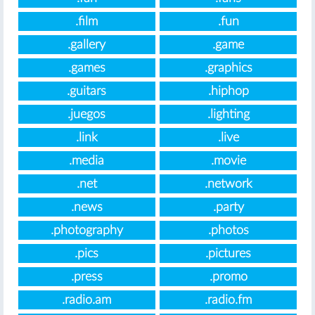
.film
.fun
.gallery
.game
.games
.graphics
.guitars
.hiphop
.juegos
.lighting
.link
.live
.media
.movie
.net
.network
.news
.party
.photography
.photos
.pics
.pictures
.press
.promo
.radio.am
.radio.fm