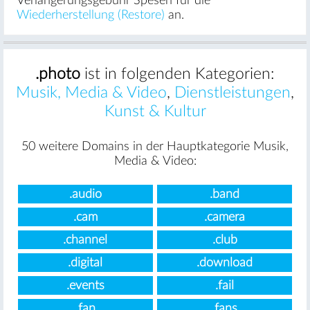
Verlängerungsgebühr Spesen für die
Wiederherstellung (Restore)
an.
.photo
ist in folgenden Kategorien:
Musik, Media & Video
,
Dienstleistungen
,
Kunst & Kultur
50 weitere Domains in der Hauptkategorie Musik,
Media & Video:
.audio
.band
.cam
.camera
.channel
.club
.digital
.download
.events
.fail
.fan
.fans