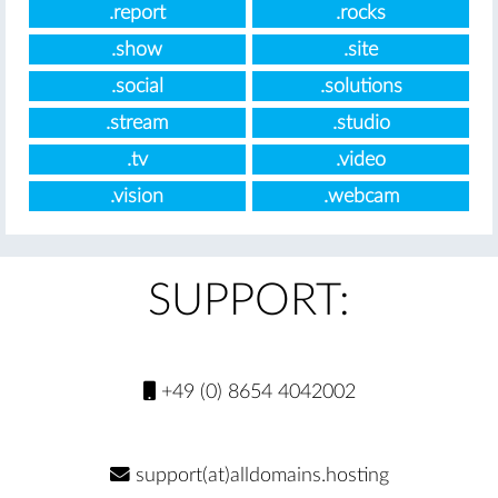
.report
.rocks
.show
.site
.social
.solutions
.stream
.studio
.tv
.video
.vision
.webcam
SUPPORT:
+49 (0) 8654 4042002
support(at)alldomains.hosting