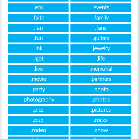
.eco
.events
.faith
.family
.fan
.fans
.fun
.guitars
.ink
.jewelry
.lgbt
.life
.live
.memorial
.movie
.partners
.party
.photo
.photography
.photos
.pics
.pictures
.pub
.rocks
.rodeo
.show