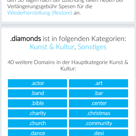
den 30 Tagen nach der Löschung fallen neben der
Verlängerungsgebühr Spesen für die
Wiederherstellung (Restore)
an.
.diamonds
ist in folgenden Kategorien:
Kunst & Kultur
,
Sonstiges
40 weitere Domains in der Hauptkategorie Kunst &
Kultur:
.actor
.art
.band
.bar
.bible
.center
.charity
.christmas
.church
.community
.dance
.desi