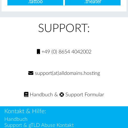
.tattoo
.theater
SUPPORT:
+49 (0) 8654 4042002
support(at)alldomains.hosting
Handbuch
&
Support Formular
Kontakt & Hilfe:
Handbuch
Support & gTLD Abuse Kontakt