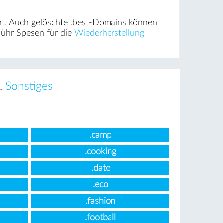
ht. Auch gelöschte .best-Domains können
bühr Spesen für die
Wiederherstellung
,
Sonstiges
.camp
.cooking
.date
.eco
.fashion
.football