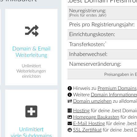
.best Domain Preisinfo
Neuregistrierung:
(Preis für erstes Jahr)
Preis pro Registrierungsjahr:
Einrichtungskosten:
*
Transferkosten:
Domain & Email
Inhaberwechsel:
Weiterleitung
Nameserveränderung:
Unlimitiert
Weiterleitungen
Preisangaben in 
einrichten
Hinweis zu
Premium Domains
Weitere
Domain Informatione
Domain umziehen
zu alldomai
Hosting
für deine .best Domai
Homepage Baukasten
für dei
E-Mail Hosting
für deine .bes
Unlimitiert
SSL Zertifikat
für deine .best
viele Subdomains