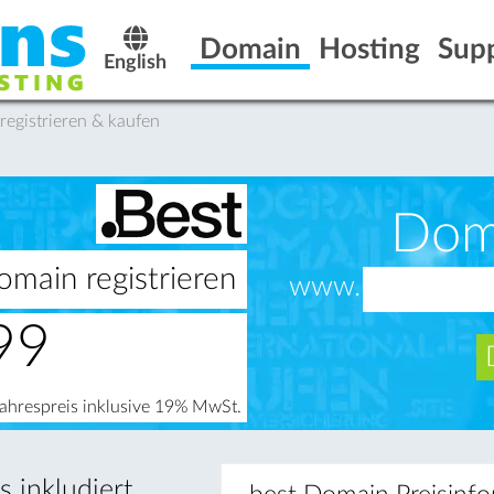
Domain
Hosting
Sup
English
registrieren & kaufen
Dom
omain registrieren
www.
99
Jahrespreis inklusive 19% MwSt.
 inkludiert