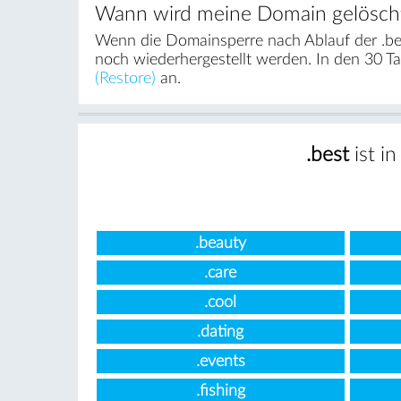
Wann wird meine Domain gelösch
Wenn die Domainsperre nach Ablauf der .be
noch wiederhergestellt werden. In den 30 T
(Restore)
an.
.best
ist i
.beauty
.care
.cool
.dating
.events
.fishing