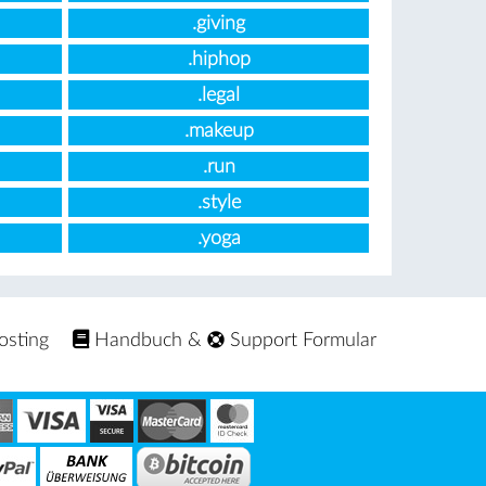
.giving
.hiphop
.legal
.makeup
.run
.style
.yoga
osting
Handbuch
&
Support Formular