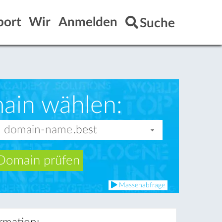
port
Wir
Anmelden
Suche
ain wählen:
Domain prüfen
Massenabfrage