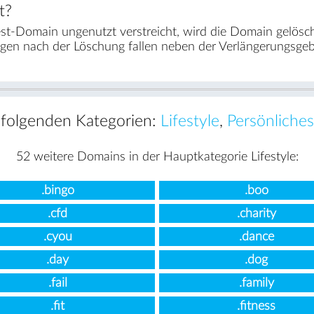
t?
st-Domain ungenutzt verstreicht, wird die Domain gelösc
agen nach der Löschung fallen neben der Verlängerungsge
n folgenden Kategorien:
Lifestyle
,
Persönliches
52 weitere Domains in der Hauptkategorie Lifestyle:
.bingo
.boo
.cfd
.charity
.cyou
.dance
.day
.dog
.fail
.family
.fit
.fitness