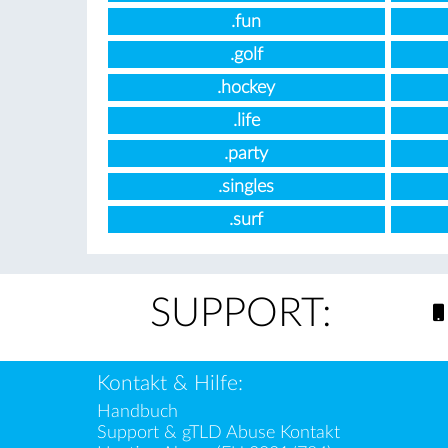
.fun
.golf
.hockey
.life
.party
.singles
.surf
SUPPORT:
Kontakt & Hilfe:
Handbuch
Support & gTLD Abuse Kontakt