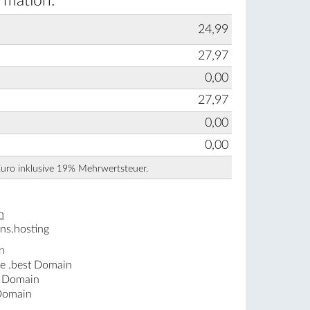
rmation:
24,99
27,97
0,00
27,97
0,00
0,00
Euro inklusive 19% Mehrwertsteuer.
n
ns.hosting
n
ne .best Domain
t Domain
 Domain