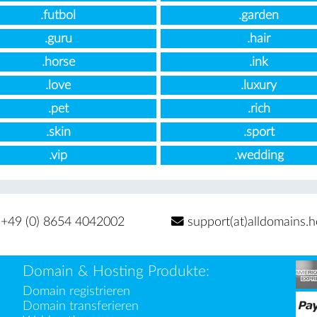
.futbol
.garden
.guru
.hair
.horse
.ink
.love
.luxury
.pet
.rich
.skin
.sport
.vip
.wedding
+49 (0) 8654 4042002
support(at)alldomains.h
Domain & Hosting Produkte:
Domain registrieren
Domain transferieren