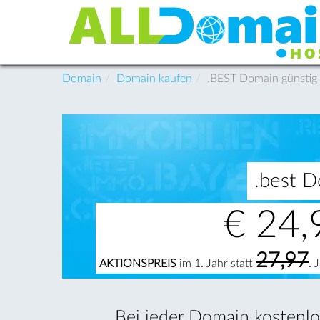
Domain
Domain kaufen
.BEST Domain günstig 
.best D
€
24,
27,97
AKTIONSPREIS
im 1. Jahr statt
. 
Bei jeder Domain kostenlos