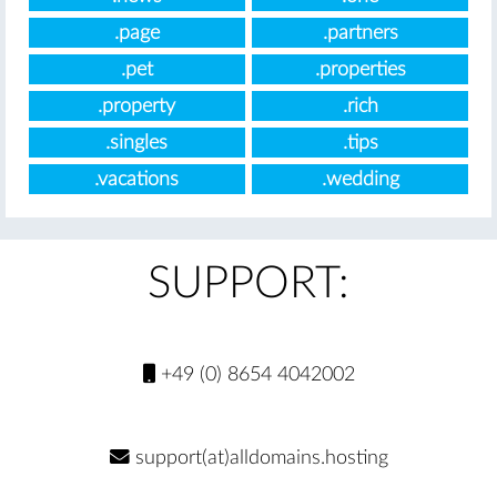
.page
.partners
.pet
.properties
.property
.rich
.singles
.tips
.vacations
.wedding
SUPPORT:
+49 (0) 8654 4042002
support(at)alldomains.hosting