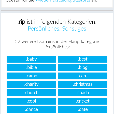
Spesen für die
Wiederherstellung (Restore)
an.
.rip
ist in folgenden Kategorien:
Persönliches
,
Sonstiges
52 weitere Domains in der Hauptkategorie
Persönliches:
.baby
.best
.bible
.blog
.camp
.care
.charity
.christmas
.church
.coach
.cool
.cricket
.dance
.date