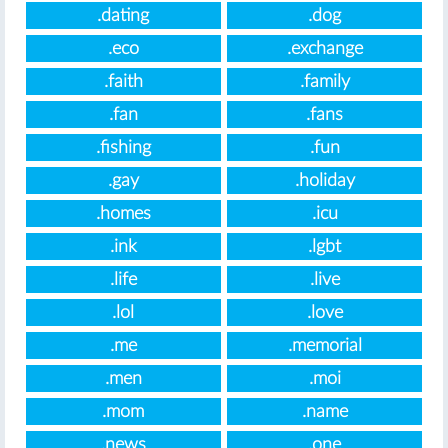
.dating
.dog
.eco
.exchange
.faith
.family
.fan
.fans
.fishing
.fun
.gay
.holiday
.homes
.icu
.ink
.lgbt
.life
.live
.lol
.love
.me
.memorial
.men
.moi
.mom
.name
.news
.one