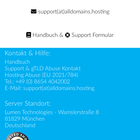
support(at)alldomains.hosting
Handbuch
&
Support Formular
Kontakt & Hilfe:
Handbuch
Support & gTLD Abuse Kontakt
Hosting Abuse (EU 2021/784)
Tel.:
+49 (0) 8654 4042002
E-Mail:
support(at)alldomains.hosting
Server Standort:
Lumen Technologies - Wamslerstraße 8
81829 München
Deutschland