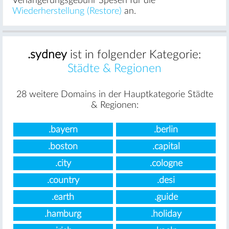
Verlängerungsgebühr Spesen für die
Wiederherstellung (Restore)
an.
.sydney
ist in folgender Kategorie:
Städte & Regionen
28 weitere Domains in der Hauptkategorie Städte
& Regionen:
.bayern
.berlin
.boston
.capital
.city
.cologne
.country
.desi
.earth
.guide
.hamburg
.holiday