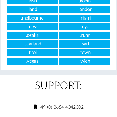
.irish
.koeln
.land
.london
.melbourne
.miami
.nrw
.nyc
.osaka
.ruhr
.saarland
.sarl
.tirol
.town
.vegas
.wien
SUPPORT:
+49 (0) 8654 4042002