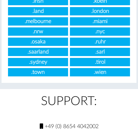
.irish
.koeln
.land
.london
.melbourne
.miami
.nrw
.nyc
.osaka
.ruhr
.saarland
.sarl
.sydney
.tirol
.town
.wien
SUPPORT:
+49 (0) 8654 4042002