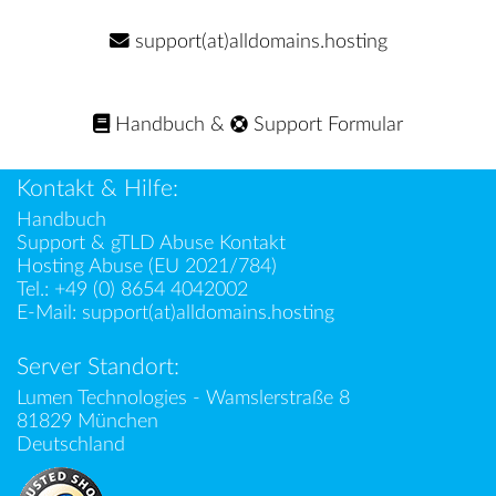
support(at)alldomains.hosting
Handbuch
&
Support Formular
Kontakt & Hilfe:
Handbuch
Support & gTLD Abuse Kontakt
Hosting Abuse (EU 2021/784)
Tel.:
+49 (0) 8654 4042002
E-Mail:
support(at)alldomains.hosting
Server Standort:
Lumen Technologies - Wamslerstraße 8
81829 München
Deutschland