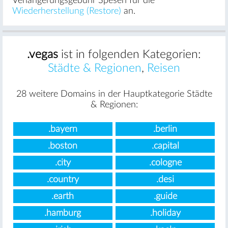
Verlängerungsgebühr Spesen für die
Wiederherstellung (Restore)
an.
.vegas
ist in folgenden Kategorien:
Städte & Regionen
,
Reisen
28 weitere Domains in der Hauptkategorie Städte
& Regionen:
.bayern
.berlin
.boston
.capital
.city
.cologne
.country
.desi
.earth
.guide
.hamburg
.holiday