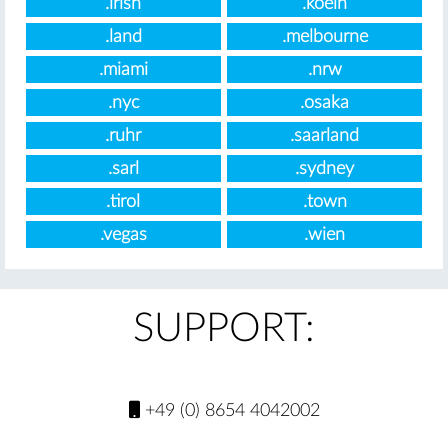
.irish
.koeln
.land
.melbourne
.miami
.nrw
.nyc
.osaka
.ruhr
.saarland
.sarl
.sydney
.tirol
.town
.vegas
.wien
SUPPORT:
+49 (0) 8654 4042002