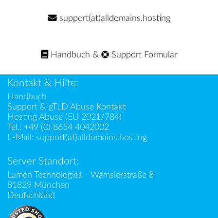
support(at)alldomains.hosting
Handbuch
&
Support Formular
Kontakt & Hilfe:
Handbuch
Support & gTLD Abuse Kontakt
Hosting Abuse (EU 2021/784)
Tel.:
+49 (0) 8654 4042002
E-Mail:
support(at)alldomains.hosting
Server Standort:
Lumen Technologies - Wamslerstraße 8
81829 München
Deutschland