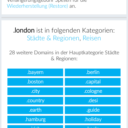
Verlängerungsgebühr Spesen für die
Wiederherstellung (Restore)
an.
.london
ist in folgenden Kategorien:
Städte & Regionen
,
Reisen
28 weitere Domains in der Hauptkategorie Städte
& Regionen:
.bayern
.berlin
.boston
.capital
.city
.cologne
.country
.desi
.earth
.guide
.hamburg
.holiday