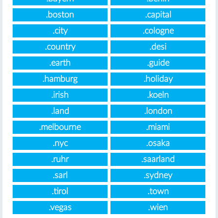
.boston
.capital
.city
.cologne
.country
.desi
.earth
.guide
.hamburg
.holiday
.irish
.koeln
.land
.london
.melbourne
.miami
.nyc
.osaka
.ruhr
.saarland
.sarl
.sydney
.tirol
.town
.vegas
.wien