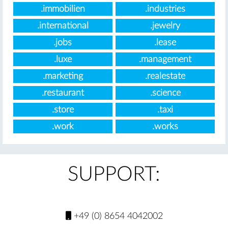
.immobilien
.industries
.international
.jewelry
.jobs
.lease
.luxe
.management
.marketing
.realestate
.restaurant
.science
.store
.taxi
.work
.works
SUPPORT:
+49 (0) 8654 4042002