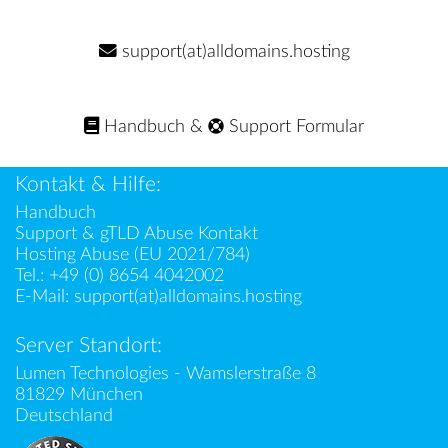
support(at)alldomains.hosting
Handbuch
&
Support Formular
Kontakt & Hilfe:
Handbuch
Support & gTLD Abuse Kontakt
Hosting Abuse (EU 2021/784)
Tel.:
+49 (0) 8654 4042002
E-Mail:
support(at)alldomains.hosting
Server Standort:
Lumen Technologies - Wamslerstraße 8
81829 München
Deutschland