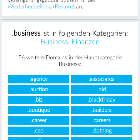
Verlängerungsgebühr Spesen für die
Wiederherstellung (Restore)
an.
.business
ist in folgenden Kategorien:
Business
,
Finanzen
56 weitere Domains in der Hauptkategorie
Business:
.agency
.associates
.auction
.bid
.biz
.blackfriday
.boutique
.builders
.career
.careers
.ceo
.clothing