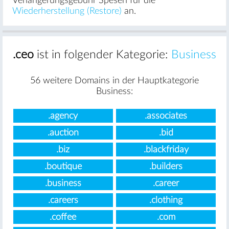
Verlängerungsgebühr Spesen für die
Wiederherstellung (Restore)
an.
.ceo
ist in folgender Kategorie:
Business
56 weitere Domains in der Hauptkategorie
Business:
.agency
.associates
.auction
.bid
.biz
.blackfriday
.boutique
.builders
.business
.career
.careers
.clothing
.coffee
.com