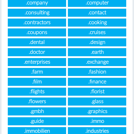
.company
.computer
.consulting
.contact
.contractors
.cooking
.coupons
.cruises
.dental
.design
.doctor
.earth
.enterprises
.exchange
.farm
.fashion
.film
.finance
.flights
.florist
.flowers
.glass
.gmbh
.graphics
.guide
.immo
.immobilien
.industries