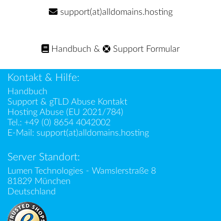
support(at)alldomains.hosting
Handbuch
&
Support Formular
Kontakt & Hilfe:
Handbuch
Support & gTLD Abuse Kontakt
Hosting Abuse (EU 2021/784)
Tel.:
+49 (0) 8654 4042002
E-Mail:
support(at)alldomains.hosting
Server Standort:
Lumen Technologies - Wamslerstraße 8
81829 München
Deutschland