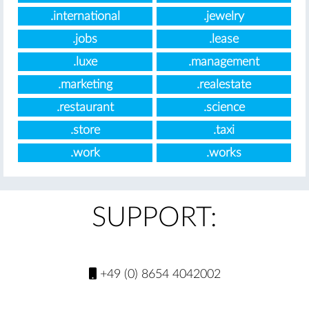
.international
.jewelry
.jobs
.lease
.luxe
.management
.marketing
.realestate
.restaurant
.science
.store
.taxi
.work
.works
SUPPORT:
+49 (0) 8654 4042002