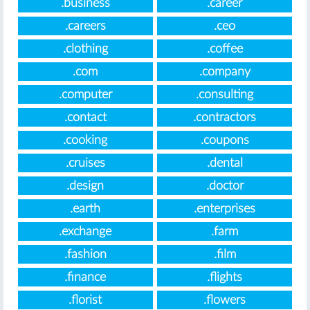
.business
.career
.careers
.ceo
.clothing
.coffee
.com
.company
.computer
.consulting
.contact
.contractors
.cooking
.coupons
.cruises
.dental
.design
.doctor
.earth
.enterprises
.exchange
.farm
.fashion
.film
.finance
.flights
.florist
.flowers