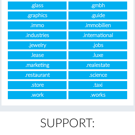
.glass
.gmbh
.graphics
.guide
.immo
.immobilien
.industries
.international
.jewelry
.jobs
.lease
.luxe
.marketing
.realestate
.restaurant
.science
.store
.taxi
.work
.works
SUPPORT: