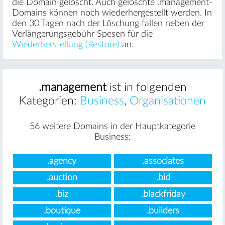
die Domain gelöscht. Auch gelöschte .management-
Domains können noch wiederhergestellt werden. In
den 30 Tagen nach der Löschung fallen neben der
Verlängerungsgebühr Spesen für die
Wiederherstellung (Restore)
an.
.management
ist in folgenden
Kategorien:
Business
,
Organisationen
56 weitere Domains in der Hauptkategorie
Business:
.agency
.associates
.auction
.bid
.biz
.blackfriday
.boutique
.builders