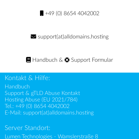
+49 (0) 8654 4042002
support(at)alldomains.hosting
Handbuch
&
Support Formular
Kontakt & Hilfe:
Handbuch
Support & gTLD Abuse Kontakt
Hosting Abuse (EU 2021/784)
Tel.:
+49 (0) 8654 4042002
E-Mail:
support(at)alldomains.hosting
Server Standort:
Lumen Technologies - Wamslerstraße 8