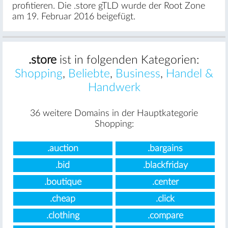
profitieren. Die .store gTLD wurde der Root Zone
am 19. Februar 2016 beigefügt.
.store
ist in folgenden Kategorien:
Shopping
,
Beliebte
,
Business
,
Handel &
Handwerk
36 weitere Domains in der Hauptkategorie
Shopping:
.auction
.bargains
.bid
.blackfriday
.boutique
.center
.cheap
.click
.clothing
.compare