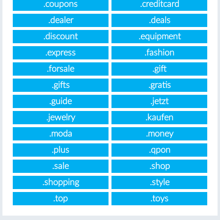
.coupons
.creditcard
.dealer
.deals
.discount
.equipment
.express
.fashion
.forsale
.gift
.gifts
.gratis
.guide
.jetzt
.jewelry
.kaufen
.moda
.money
.plus
.qpon
.sale
.shop
.shopping
.style
.top
.toys