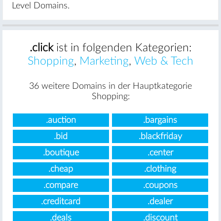
Level Domains.
.click
ist in folgenden Kategorien:
Shopping
,
Marketing
,
Web & Tech
36 weitere Domains in der Hauptkategorie
Shopping:
.auction
.bargains
.bid
.blackfriday
.boutique
.center
.cheap
.clothing
.compare
.coupons
.creditcard
.dealer
.deals
.discount