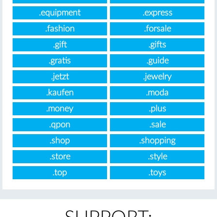
.equipment
.express
.fashion
.forsale
.gift
.gifts
.gratis
.guide
.jetzt
.jewelry
.kaufen
.moda
.money
.plus
.qpon
.sale
.shop
.shopping
.store
.style
.top
.toys