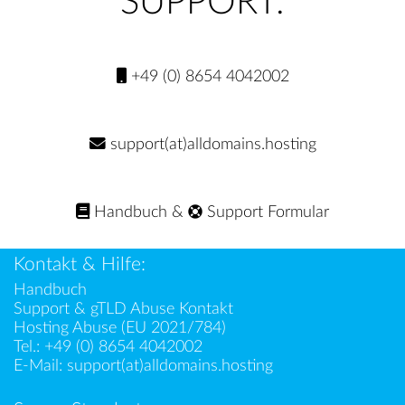
SUPPORT:
+49 (0) 8654 4042002
support(at)alldomains.hosting
Handbuch
&
Support Formular
Kontakt & Hilfe:
Handbuch
Support & gTLD Abuse Kontakt
Hosting Abuse (EU 2021/784)
Tel.:
+49 (0) 8654 4042002
E-Mail:
support(at)alldomains.hosting