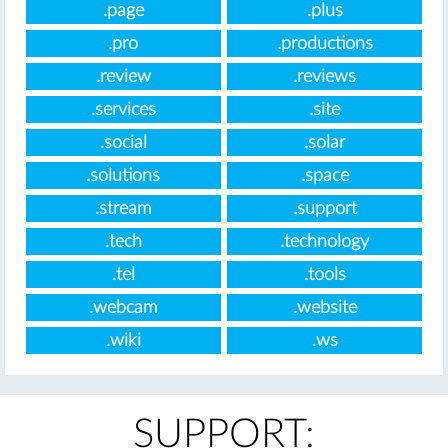
.page
.plus
.pro
.productions
.review
.reviews
.services
.site
.social
.solar
.solutions
.space
.stream
.support
.tech
.technology
.tel
.tools
.webcam
.website
.wiki
.ws
SUPPORT: