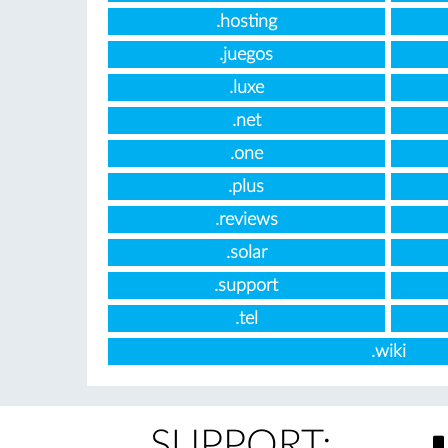
.hosting
.juegos
.luxe
.net
.one
.plus
.reviews
.solar
.support
.tel
.wiki
SUPPORT: