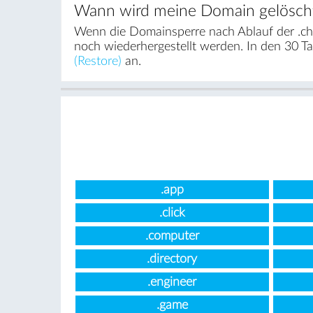
Wann wird meine Domain gelösch
Wenn die Domainsperre nach Ablauf der .ch
noch wiederhergestellt werden. In den 30 T
(Restore)
an.
.app
.click
.computer
.directory
.engineer
.game