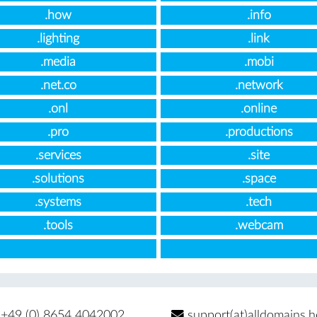
.how
.info
.lighting
.link
.media
.mobi
.net.co
.network
.onl
.online
.pro
.productions
.services
.site
.solutions
.space
.systems
.tech
.tools
.webcam
+49 (0) 8654 4042002
support(at)alldomains.h