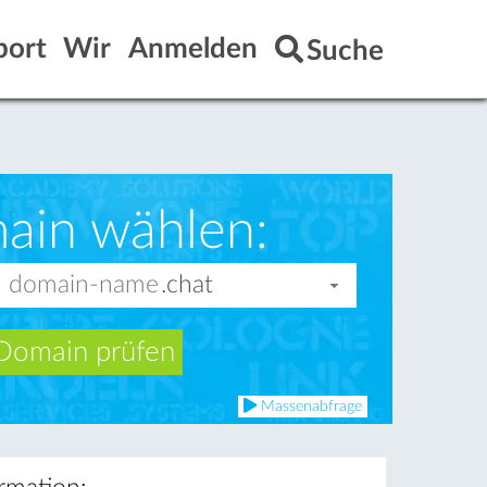
port
Wir
Anmelden
Suche
ain wählen:
Domain prüfen
Massenabfrage