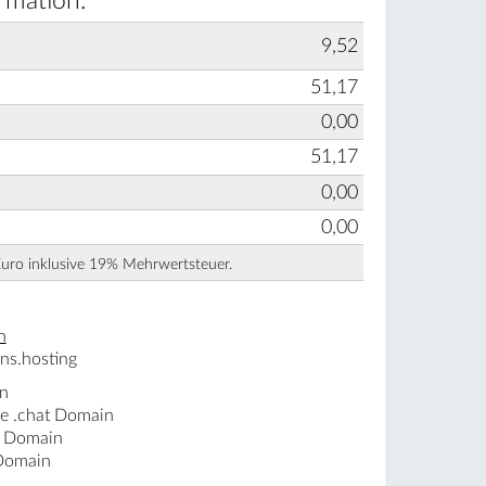
rmation:
9,52
51,17
0,00
51,17
0,00
0,00
Euro inklusive 19% Mehrwertsteuer.
n
ns.hosting
in
ne .chat Domain
t Domain
 Domain