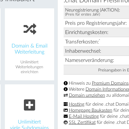
.chat Domain Preisinfo
Neuregistrierung (AKTION):
(Preis für erstes Jahr)
Preis pro Registrierungsjahr:
Einrichtungskosten:
*
Transferkosten:
Domain & Email
Inhaberwechsel:
Weiterleitung
Nameserveränderung:
Unlimitiert
Weiterleitungen
Preisangaben in 
einrichten
Hinweis zu
Premium Domains
Weitere
Domain Informatione
Domain umziehen
zu alldomai
Hosting
für deine .chat Doma
Homepage Baukasten
für dei
E-Mail Hosting
für deine .cha
Unlimitiert
SSL Zertifikat
für deine .chat
viele Subdomains