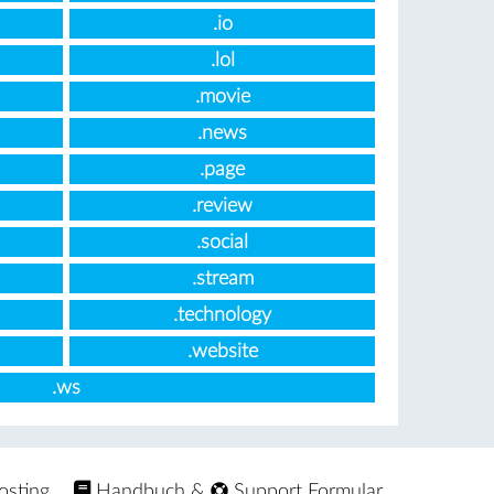
.io
.lol
.movie
.news
.page
.review
.social
.stream
.technology
.website
.ws
osting
Handbuch
&
Support Formular