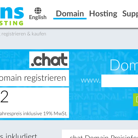
Domain
Hosting
Sup
English
registrieren & kaufen
Dom
omain registrieren
www.
52
Jahrespreis inklusive 19% MwSt.
 inkludiert