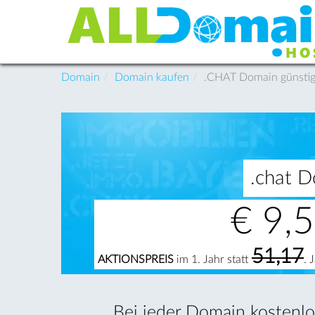
Domain
Domain kaufen
.CHAT Domain günstig 
.chat D
€
9,
51,17
AKTIONSPREIS
im 1. Jahr statt
. 
Bei jeder Domain kostenlos