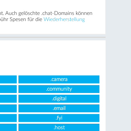
ht. Auch gelöschte .chat-Domains können
bühr Spesen für die
Wiederherstellung
.camera
.community
.digital
.email
.fyi
.host