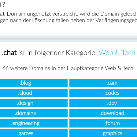
t?
at-Domain ungenutzt verstreicht, wird die Domain gelösc
agen nach der Löschung fallen neben der Verlängerungsge
.chat
ist in folgender Kategorie:
Web & Tech
66 weitere Domains in der Hauptkategorie Web & Tech:
.blog
.cam
.cloud
.codes
.design
.dev
.domains
.download
.engineering
.forum
.games
.graphics