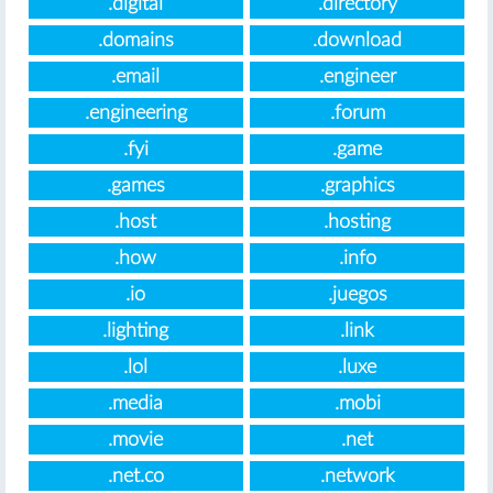
.digital
.directory
.domains
.download
.email
.engineer
.engineering
.forum
.fyi
.game
.games
.graphics
.host
.hosting
.how
.info
.io
.juegos
.lighting
.link
.lol
.luxe
.media
.mobi
.movie
.net
.net.co
.network