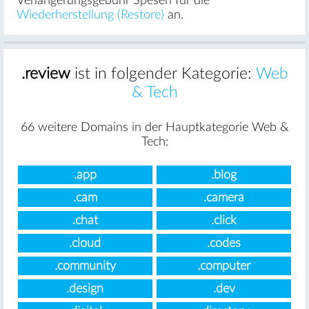
Verlängerungsgebühr Spesen für die
Wiederherstellung (Restore)
an.
.review
ist in folgender Kategorie:
Web
& Tech
66 weitere Domains in der Hauptkategorie Web &
Tech:
.app
.blog
.cam
.camera
.chat
.click
.cloud
.codes
.community
.computer
.design
.dev