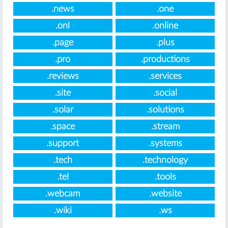
.news
.one
.onl
.online
.page
.plus
.pro
.productions
.reviews
.services
.site
.social
.solar
.solutions
.space
.stream
.support
.systems
.tech
.technology
.tel
.tools
.webcam
.website
.wiki
.ws