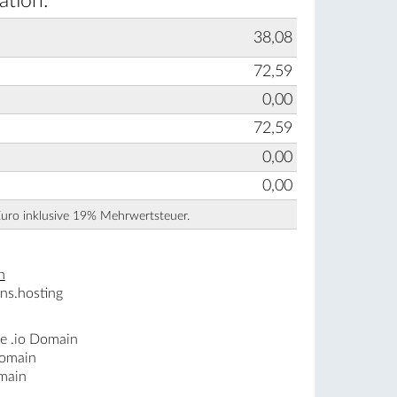
ation:
38,08
72,59
0,00
72,59
0,00
0,00
Euro inklusive 19% Mehrwertsteuer.
n
ns.hosting
ne .io Domain
Domain
omain