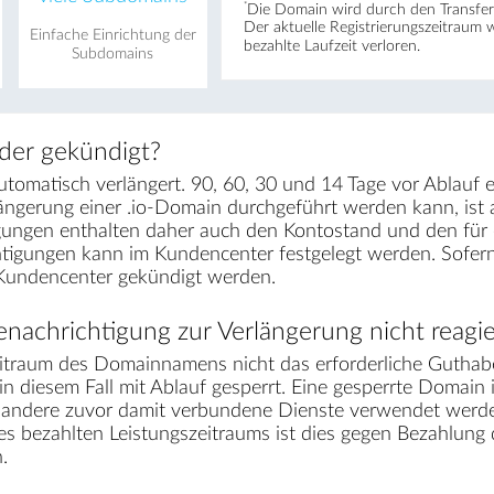
*
Die Domain wird durch den Transfer 
Der aktuelle Registrierungs­zeitraum 
Einfache Einrichtung der
bezahlte Laufzeit verloren.
Subdomains
der gekündigt?
tomatisch verlängert. 90, 60, 30 und 14 Tage vor Ablauf e
längerung einer .io-Domain durchgeführt werden kann, is
gungen enthalten daher auch den Kontostand und den für e
chtigungen kann im Kundencenter festgelegt werden. Sofe
 Kundencenter gekündigt werden.
nachrichtigung zur Verlängerung nicht reagie
traum des Domainnamens nicht das erforderliche Guthabe
in diesem Fall mit Ablauf gesperrt. Eine gesperrte Domain 
r andere zuvor damit verbundene Dienste verwendet werden
des bezahlten Leistungszeitraums ist dies gegen Bezahlun
.