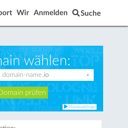
port
Wir
Anmelden
Suche
ain wählen:
Domain prüfen
Massenabfrage