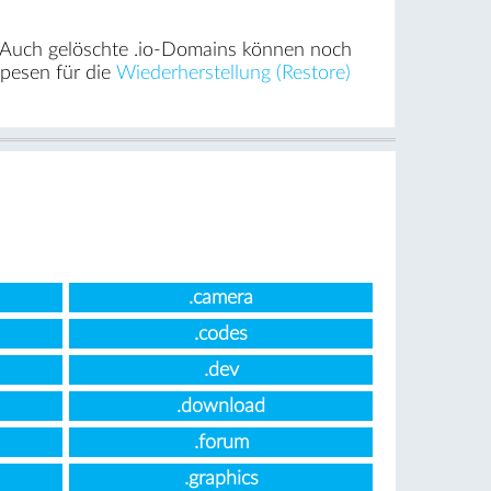
. Auch gelöschte .io-Domains können noch
Spesen für die
Wiederherstellung (Restore)
.camera
.codes
.dev
.download
.forum
.graphics