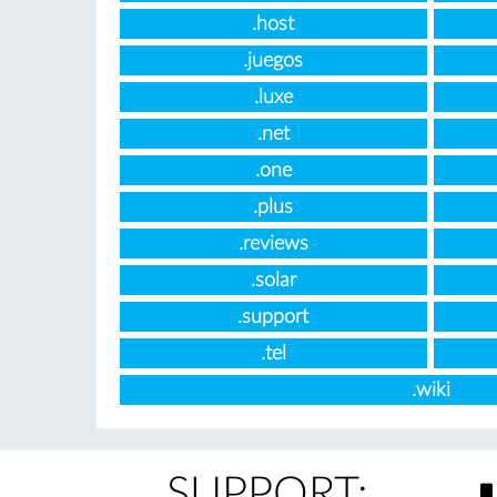
.host
.juegos
.luxe
.net
.one
.plus
.reviews
.solar
.support
.tel
.wiki
SUPPORT: