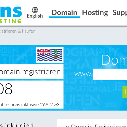
Domain
Hosting
Sup
English
istrieren & kaufen
Dom
omain registrieren
www.
08
Jahrespreis inklusive 19% MwSt.
 inkludiert