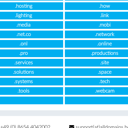
.hosting
.how
.lighting
.link
.media
.mobi
.net.co
.network
.onl
.online
.pro
.productions
.services
.site
.solutions
.space
.systems
.tech
.tools
.webcam
+49 (0) 8654 4042002
support(at)alldomains.h