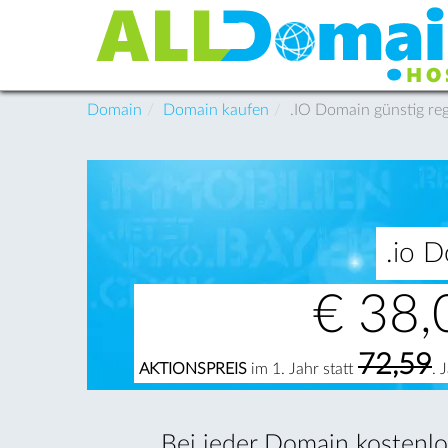
Domain
Domain kaufen
.IO Domain günstig reg
.io D
€
38,
72,59
AKTIONSPREIS
im 1. Jahr statt
. 
Bei jeder Domain kostenlos