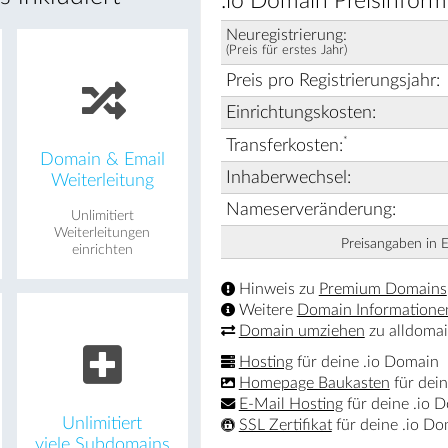
.io Domain Preisinform
Neuregistrierung:
(Preis für erstes Jahr)
Preis pro Registrierungsjahr:
Einrichtungskosten:
*
Transferkosten:
Domain & Email
Inhaberwechsel:
Weiterleitung
Nameserveränderung:
Unlimitiert
Weiterleitungen
Preisangaben in 
einrichten
Hinweis zu
Premium Domains
Weitere
Domain Informatione
Domain umziehen
zu alldomai
Hosting
für deine .io Domain
Homepage Baukasten
für dei
E-Mail Hosting
für deine .io 
Unlimitiert
SSL Zertifikat
für deine .io D
viele Subdomains