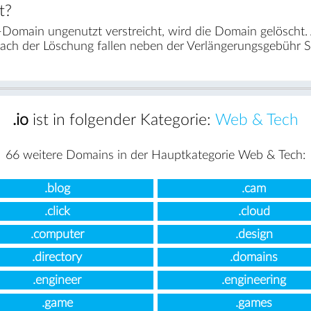
t?
-Domain ungenutzt verstreicht, wird die Domain gelöscht
nach der Löschung fallen neben der Verlängerungsgebühr 
.io
ist in folgender Kategorie:
Web & Tech
66 weitere Domains in der Hauptkategorie Web & Tech:
.blog
.cam
.click
.cloud
.computer
.design
.directory
.domains
.engineer
.engineering
.game
.games