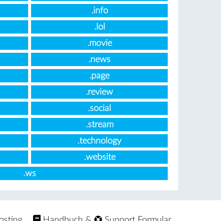
.info
.lol
.movie
.news
.page
.review
.social
.stream
.technology
.website
.ws
osting
Handbuch
&
Support Formular