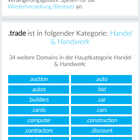
Verlängerungsgebühr Spesen für die
Wiederherstellung (Restore)
an.
.trade
ist in folgender Kategorie:
Handel
& Handwerk
34 weitere Domains in der Hauptkategorie Handel
& Handwerk:
.auction
.auto
.autos
.bid
.builders
.car
.cards
.cars
.computer
.construction
.contractors
.discount