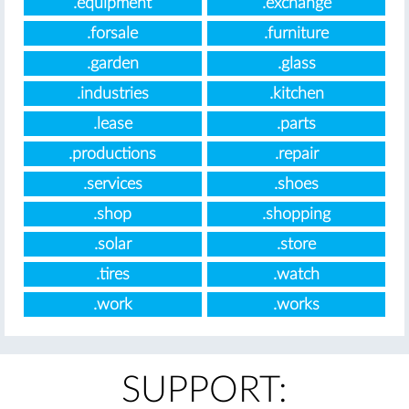
.equipment
.exchange
.forsale
.furniture
.garden
.glass
.industries
.kitchen
.lease
.parts
.productions
.repair
.services
.shoes
.shop
.shopping
.solar
.store
.tires
.watch
.work
.works
SUPPORT: