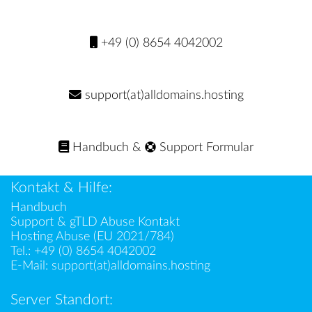
+49 (0) 8654 4042002
support(at)alldomains.hosting
Handbuch
&
Support Formular
Kontakt & Hilfe:
Handbuch
Support & gTLD Abuse Kontakt
Hosting Abuse (EU 2021/784)
Tel.:
+49 (0) 8654 4042002
E-Mail:
support(at)alldomains.hosting
Server Standort: