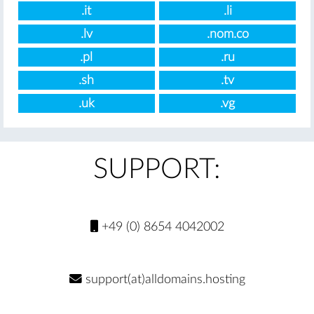
.it
.li
.lv
.nom.co
.pl
.ru
.sh
.tv
.uk
.vg
SUPPORT:
+49 (0) 8654 4042002
support(at)alldomains.hosting