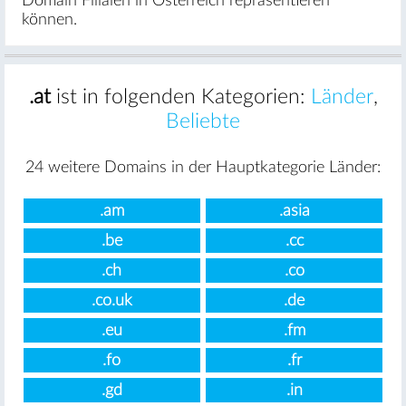
Domain Filialen in Österreich repräsentieren
können.
.at
ist in folgenden Kategorien:
Länder
,
Beliebte
24 weitere Domains in der Hauptkategorie Länder:
.am
.asia
.be
.cc
.ch
.co
.co.uk
.de
.eu
.fm
.fo
.fr
.gd
.in