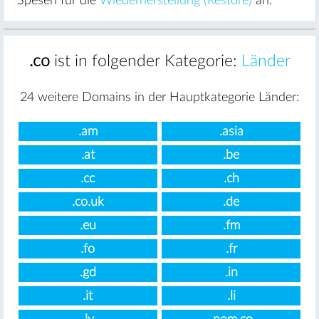
Spesen für die
Wiederherstellung (Restore)
an.
.co
ist in folgender Kategorie:
Länder
24 weitere Domains in der Hauptkategorie Länder:
.am
.asia
.at
.be
.cc
.ch
.co.uk
.de
.eu
.fm
.fo
.fr
.gd
.in
.it
.li