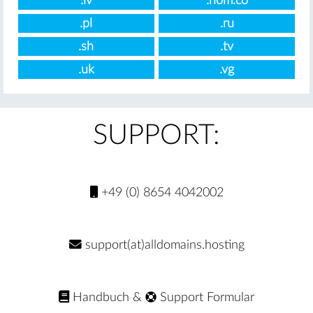
.lv
.nom.co
.pl
.ru
.sh
.tv
.uk
.vg
SUPPORT:
+49 (0) 8654 4042002
support(at)alldomains.hosting
Handbuch
&
Support Formular