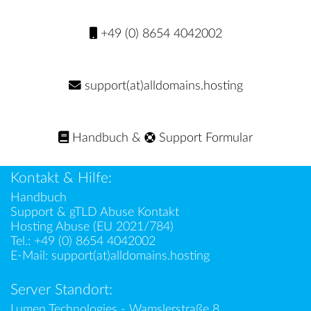
+49 (0) 8654 4042002
support(at)alldomains.hosting
Handbuch
&
Support Formular
Kontakt & Hilfe:
Handbuch
Support & gTLD Abuse Kontakt
Hosting Abuse (EU 2021/784)
Tel.:
+49 (0) 8654 4042002
E-Mail:
support(at)alldomains.hosting
Server Standort:
Lumen Technologies - Wamslerstraße 8