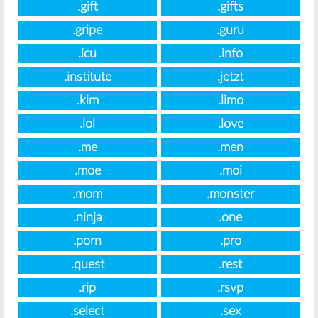
.gift
.gifts
.gripe
.guru
.icu
.info
.institute
.jetzt
.kim
.limo
.lol
.love
.me
.men
.moe
.moi
.mom
.monster
.ninja
.one
.porn
.pro
.quest
.rest
.rip
.rsvp
.select
.sex