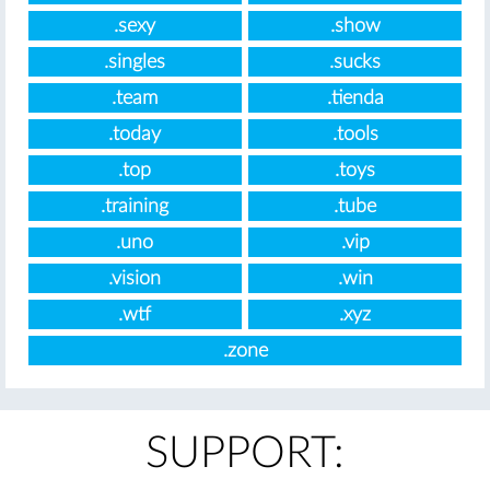
.sexy
.show
.singles
.sucks
.team
.tienda
.today
.tools
.top
.toys
.training
.tube
.uno
.vip
.vision
.win
.wtf
.xyz
.zone
SUPPORT: