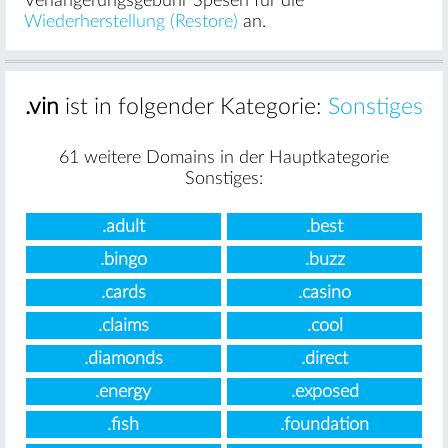
Verlängerungsgebühr Spesen für die
Wiederherstellung (Restore)
an.
.vin
ist in folgender Kategorie:
Sonstiges
61 weitere Domains in der Hauptkategorie
Sonstiges:
.adult
.best
.bingo
.buzz
.cards
.casino
.claims
.cool
.diamonds
.direct
.energy
.exposed
.fish
.foundation