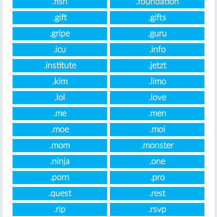
.fish
.foundation
.gift
.gifts
.gripe
.guru
.icu
.info
.institute
.jetzt
.kim
.limo
.lol
.love
.me
.men
.moe
.moi
.mom
.monster
.ninja
.one
.porn
.pro
.quest
.rest
.rip
.rsvp