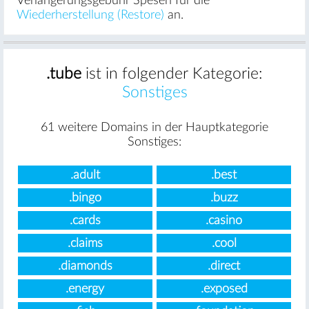
Verlängerungsgebühr Spesen für die
Wiederherstellung (Restore)
an.
.tube
ist in folgender Kategorie:
Sonstiges
61 weitere Domains in der Hauptkategorie
Sonstiges:
.adult
.best
.bingo
.buzz
.cards
.casino
.claims
.cool
.diamonds
.direct
.energy
.exposed