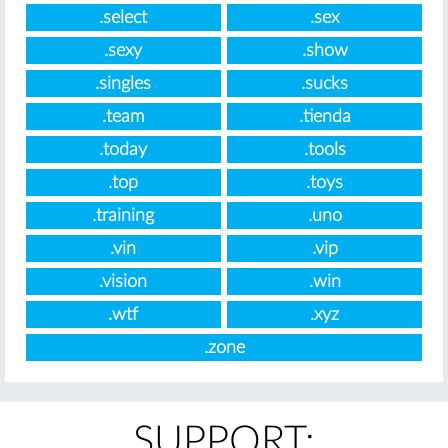
.select
.sex
.sexy
.show
.singles
.sucks
.team
.tienda
.today
.tools
.top
.toys
.training
.uno
.vin
.vip
.vision
.win
.wtf
.xyz
.zone
SUPPORT: