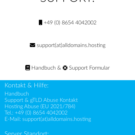
+49 (0) 8654 4042002
support(at)alldomains.hosting
Handbuch
&
Support Formular
Kontakt & Hilfe:
Handbuch
Support & gTLD Abuse Kontakt
Hosting Abuse (EU 2021/784)
Tel.:
+49 (0) 8654 4042002
E-Mail:
support(at)alldomains.hosting
Server Standort: