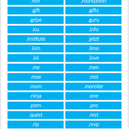
.fish
.foundation
.gift
.gifts
.gripe
.guru
.icu
.info
.institute
.jetzt
.kim
.limo
.lol
.love
.me
.men
.moe
.moi
.mom
.monster
.ninja
.one
.porn
.pro
.quest
.rest
.rip
.rsvp