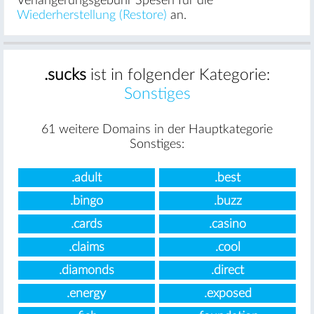
Verlängerungsgebühr Spesen für die
Wiederherstellung (Restore)
an.
.sucks
ist in folgender Kategorie:
Sonstiges
61 weitere Domains in der Hauptkategorie
Sonstiges:
.adult
.best
.bingo
.buzz
.cards
.casino
.claims
.cool
.diamonds
.direct
.energy
.exposed