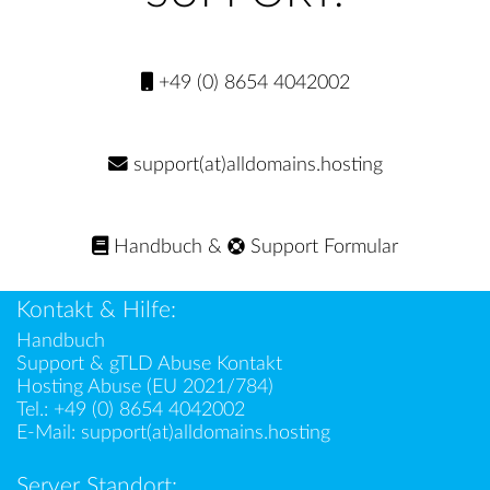
+49 (0) 8654 4042002
support(at)alldomains.hosting
Handbuch
&
Support Formular
Kontakt & Hilfe:
Handbuch
Support & gTLD Abuse Kontakt
Hosting Abuse (EU 2021/784)
Tel.:
+49 (0) 8654 4042002
E-Mail:
support(at)alldomains.hosting
Server Standort: