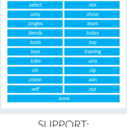
.select
.sex
.sexy
.show
.singles
.team
.tienda
.today
.tools
.top
.toys
.training
.tube
.uno
.vin
.vip
.vision
.win
.wtf
.xyz
.zone
SUPPORT: