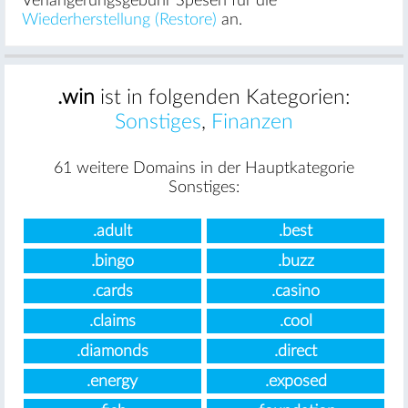
Verlängerungsgebühr Spesen für die
Wiederherstellung (Restore)
an.
.win
ist in folgenden Kategorien:
Sonstiges
,
Finanzen
61 weitere Domains in der Hauptkategorie
Sonstiges:
.adult
.best
.bingo
.buzz
.cards
.casino
.claims
.cool
.diamonds
.direct
.energy
.exposed