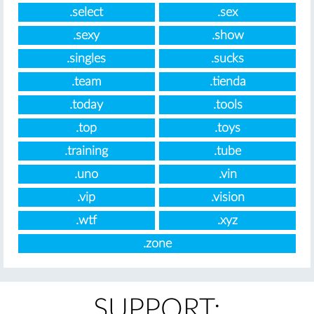
.select
.sex
.sexy
.show
.singles
.sucks
.team
.tienda
.today
.tools
.top
.toys
.training
.tube
.uno
.vin
.vip
.vision
.wtf
.xyz
.zone
SUPPORT: