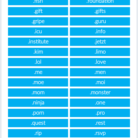
.fish
.foundation
.gift
.gifts
.gripe
.guru
.icu
.info
.institute
.jetzt
.kim
.limo
.lol
.love
.me
.men
.moe
.moi
.mom
.monster
.ninja
.one
.porn
.pro
.quest
.rest
.rip
.rsvp