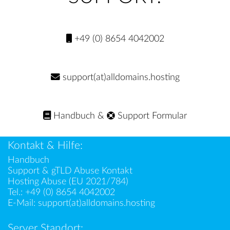
+49 (0) 8654 4042002
support(at)alldomains.hosting
Handbuch
&
Support Formular
Kontakt & Hilfe:
Handbuch
Support & gTLD Abuse Kontakt
Hosting Abuse (EU 2021/784)
Tel.:
+49 (0) 8654 4042002
E-Mail:
support(at)alldomains.hosting
Server Standort: