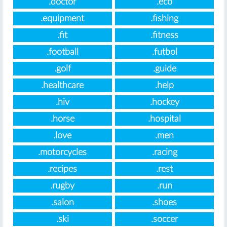
.doctor
.eco
.equipment
.fishing
.fit
.fitness
.football
.futbol
.golf
.guide
.healthcare
.help
.hiv
.hockey
.horse
.hospital
.love
.men
.motorcycles
.racing
.recipes
.rest
.rugby
.run
.salon
.shoes
.ski
.soccer