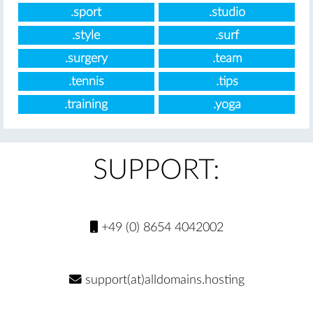
.sport
.studio
.style
.surf
.surgery
.team
.tennis
.tips
.training
.yoga
SUPPORT:
+49 (0) 8654 4042002
support(at)alldomains.hosting