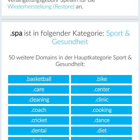
Verlängerungsgebühr Spesen für die
Wiederherstellung (Restore)
an.
.spa
ist in folgender Kategorie:
Sport &
Gesundheit
50 weitere Domains in der Hauptkategorie Sport &
Gesundheit:
.basketball
.bike
.care
.center
.cleaning
.clinic
.coach
.cooking
.cricket
.dance
.dental
.diet