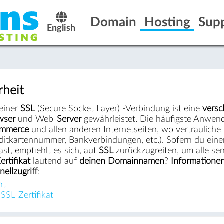
Domain
Hosting
Sup
English
rheit
einer
SSL
(Secure Socket Layer) -Verbindung ist eine
versc
wser
und Web-
Server
gewährleistet. Die häufigste Anwe
mmerce
und allen anderen Internetseiten, wo vertraulic
ditkartennummer, Bankverbindungen, etc.). Sofern du ein
ast, empfiehlt es sich, auf
SSL
zurückzugreifen, um alle se
rtifikat
lautend auf
deinen Domainnamen
?
Informatione
nellzugriff
:
ht
SSL-Zertifikat