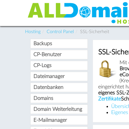
Hosting
Control Panel
SSL-Sicherheit
Backups
SSL-Siche
CP-Benutzer
Mit 
CP-Logs
Bro
eCo
Dateimanager
(Kre
eingerichtet h
Datenbanken
eigenes SSL-Ze
Domains
Zertifikate
Sch
Übersic
Domain Weiterleitung
Eigenes 
E-Mailmanager