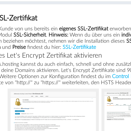
L-Zertifikat
Kunde von uns bereits ein
eigenes SSL-Zertifikat
erworben 
 Modul
SSL-Sicherheit
.
Hinweis:
Wenn du über uns ein
indi
beziehen möchtest, nehmen wir die Installation dieses
SS
n
und
Preise
findest du hier:
SSL-Zertifikate
s Let's Encrypt Zertifikat aktivieren
s.hosting kannst du auch einfach, schnell und ohne zusätz
 deine Domains aktivieren. Let's Encrypt Zertifikate sind 90
Weitere Optionen zur Konfiguration findest du im
Control
e von "http://" zu "https://" weiterleiten, den HSTS Heade