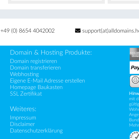
+49 (0) 8654 4042002
support(at)alldomains.h
Domain & Hosting Produkte:
Domain registrieren
Domain transferieren
Webhosting
Eigene E-Mail Adresse erstellen
Homepage Baukasten
SSL Zertifikat
Hinw
mit d
gülti
Weiteres:
Wohns
Angeb
Impressum
Bund
Disclaimer
Mehr
Datenschutzerklärung