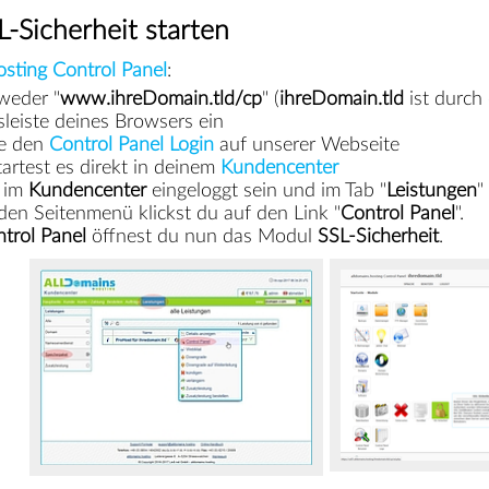
-Sicherheit starten
sting Control Panel
:
weder "
www.ihreDomain.tld/cp
" (
ihreDomain.tld
ist durch
sleiste deines Browsers ein
ze den
Control Panel Login
auf unserer Webseite
tartest es direkt in deinem
Kundencenter
 im
Kundencenter
eingeloggt sein und im Tab "
Leistungen
"
den Seitenmenü klickst du auf den Link "
Control Panel
".
trol Panel
öffnest du nun das Modul
SSL-Sicherheit
.