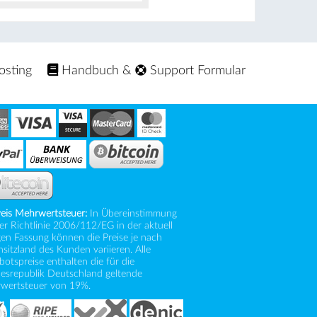
osting
Handbuch
&
Support Formular
eis Mehrwertsteuer:
In Übereinstimmung
er Richtlinie 2006/112/EG in der aktuell
gen Fassung können die Preise je nach
itzland des Kunden variieren. Alle
otspreise enthalten die für die
esrepublik Deutschland geltende
wertsteuer von 19%.