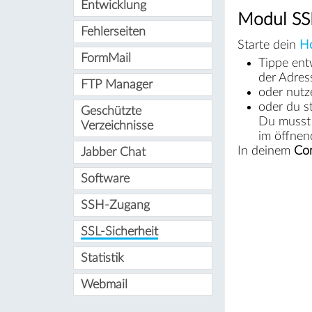
Entwicklung
Modul SSL
Fehlerseiten
Starte dein
Ho
FormMail
Tippe ent
der Adres
FTP Manager
oder nut
oder du s
Geschützte
Du musst
Verzeichnisse
im öffnen
In deinem
Con
Jabber Chat
Software
SSH-Zugang
SSL-Sicherheit
Statistik
#
Webmail