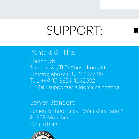
SUPPORT:
Kontakt & Hilfe:
Handbuch
Support & gTLD Abuse Kontakt
Hosting Abuse (EU 2021/784)
Tel.:
+49 (0) 8654 4042002
E-Mail:
support(at)alldomains.hosting
Server Standort:
Lumen Technologies - Wamslerstraße 8
81829 München
Deutschland