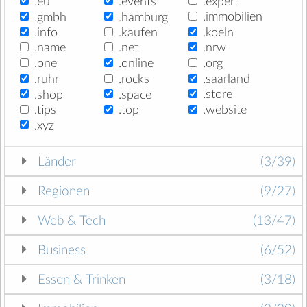
.eu
.events
.expert
.gmbh
.hamburg
.immobilien
.info
.kaufen
.koeln
.name
.net
.nrw
.one
.online
.org
.ruhr
.rocks
.saarland
.shop
.space
.store
.tips
.top
.website
.xyz
Länder
(3/39)
Regionen
(9/27)
Web & Tech
(13/47)
Business
(6/52)
Essen & Trinken
(3/18)