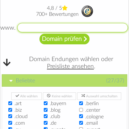
4,8 / 5
700+ Bewertungen
www.
Domain prüfen
Domain Endungen wählen oder
Preisliste ansehen
.
Beliebte
(27/37)
Alle wählen
Keine wählen
Auswahl umschalten
.art
.bayern
.berlin
.biz
.blog
.center
.cloud
.club
.cologne
.com
.de
.email