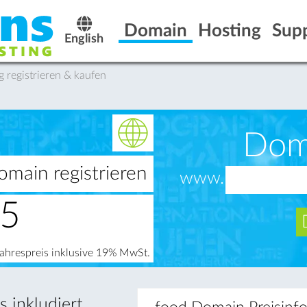
Domain
Hosting
Sup
English
registrieren & kaufen
Dom
omain registrieren
www.
95
Jahrespreis inklusive 19% MwSt.
 inkludiert