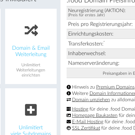
.food Domain Preisinf
Neuregistrierung (AKTION):
(Preis für erstes Jahr)
Preis pro Registrierungsjahr:
Einrichtungskosten:
*
Transferkosten:
Domain & Email
Inhaberwechsel:
Weiterleitung
Nameserveränderung:
Unlimitiert
Weiterleitungen
Preisangaben in 
einrichten
Hinweis zu
Premium Domains
Weitere
Domain Informatione
Domain umziehen
zu alldomai
Hosting
für deine .food Doma
Homepage Baukasten
für dei
E-Mail Hosting
für deine .foo
Unlimitiert
SSL Zertifikat
für deine .food
viele Subdomains