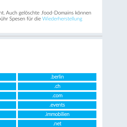
cht. Auch gelöschte .food-Domains können
bühr Spesen für die
Wiederherstellung
.berlin
.ch
.com
.events
.immobilien
.net