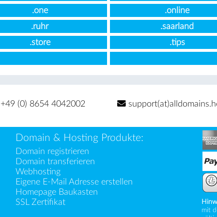
.one
.online
.ruhr
.saarland
.store
.tips
+49 (0) 8654 4042002
support(at)alldomains.h
Domain & Hosting Produkte:
Domain registrieren
Domain transferieren
Webhosting
Eigene E-Mail Adresse erstellen
Homepage Baukasten
SSL Zertifikat
Hinw
mit d