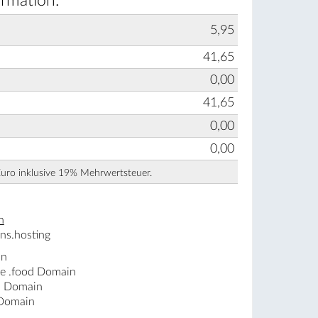
ormation:
5,95
41,65
0,00
41,65
0,00
0,00
Euro inklusive 19% Mehrwertsteuer.
n
ns.hosting
in
ne .food Domain
d Domain
 Domain