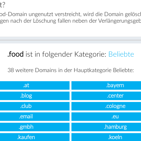
t?
od-Domain ungenutzt verstreicht, wird die Domain gelös
agen nach der Löschung fallen neben der Verlängerungsge
.food
ist in folgender Kategorie:
Beliebte
38 weitere Domains in der Hauptkategorie Beliebte:
.at
.bayern
.blog
.center
.club
.cologne
.email
.eu
.gmbh
.hamburg
.kaufen
.koeln