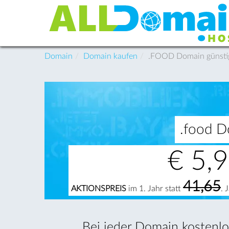
Domain
Domain kaufen
.FOOD Domain günstig 
.food D
€
5,
41,65
AKTIONSPREIS
im 1. Jahr statt
. 
Bei jeder Domain kostenlos