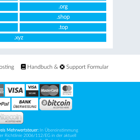
.org
.shop
.top
.xyz
osting
Handbuch
&
Support Formular
eis Mehrwertsteuer:
In Übereinstimmung
er Richtlinie 2006/112/EG in der aktuell