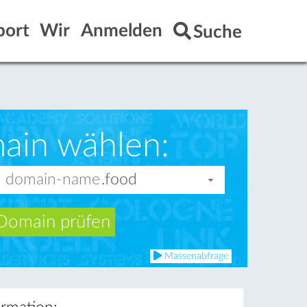
port
Wir
Anmelden
Suche
ain wählen:
Domain prüfen
Massenabfrage