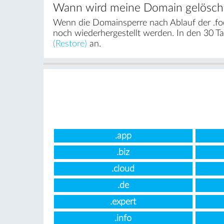
Wann wird meine Domain gelösch
Wenn die Domainsperre nach Ablauf der .fo
noch wiederhergestellt werden. In den 30 T
(Restore)
an.
.app
.biz
.cloud
.de
.expert
.info