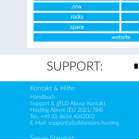
.nrw
.rocks
.space
.website
SUPPORT:
Kontakt & Hilfe:
Handbuch
Support & gTLD Abuse Kontakt
Hosting Abuse (EU 2021/784)
Tel.:
+49 (0) 8654 4042002
E-Mail:
support(at)alldomains.hosting
Server Standort: