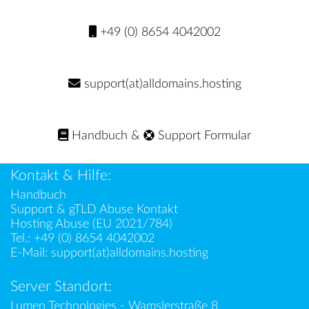
+49 (0) 8654 4042002
support(at)alldomains.hosting
Handbuch
&
Support Formular
Kontakt & Hilfe:
Handbuch
Support & gTLD Abuse Kontakt
Hosting Abuse (EU 2021/784)
Tel.:
+49 (0) 8654 4042002
E-Mail:
support(at)alldomains.hosting
Server Standort:
Lumen Technologies - Wamslerstraße 8