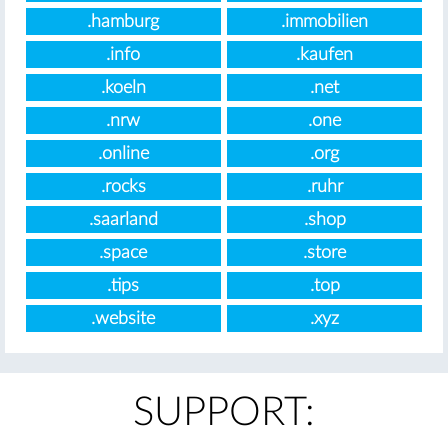
.hamburg
.immobilien
.info
.kaufen
.koeln
.net
.nrw
.one
.online
.org
.rocks
.ruhr
.saarland
.shop
.space
.store
.tips
.top
.website
.xyz
SUPPORT: