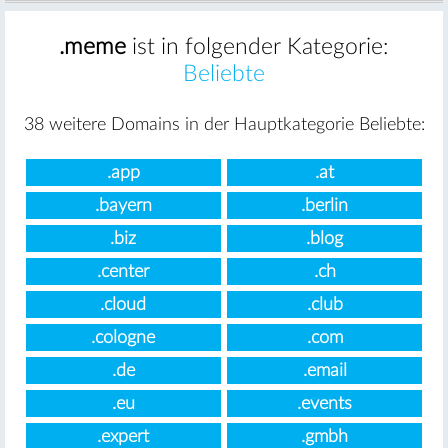
.meme
ist in folgender Kategorie:
Beliebte
38 weitere Domains in der Hauptkategorie Beliebte:
.app
.at
.bayern
.berlin
.biz
.blog
.center
.ch
.cloud
.club
.cologne
.com
.de
.email
.eu
.events
.expert
.gmbh